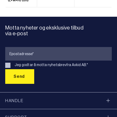
(L×W×H) (cm)
Motta nyheter og eksklusive tilbud
via e-post
Jeg godtar å motta nyhetsbrevfra Axkid AB.
*
HANDLE