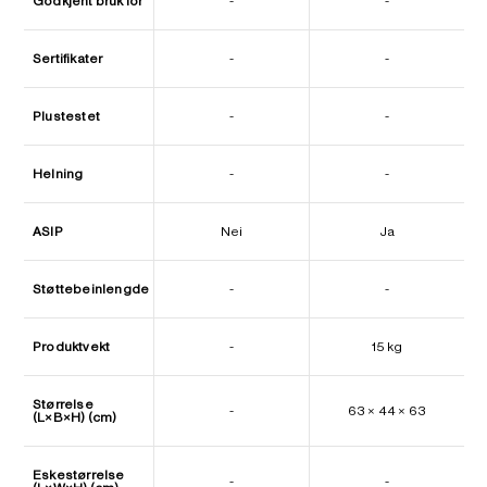
Godkjent bruk for
-
-
Sertifikater
-
-
Plustestet
-
-
Helning
-
-
ASIP
Nei
Ja
Støttebeinlengde
-
-
Produktvekt
-
15 kg
Størrelse
-
63 × 44 × 63
(L×B×H) (cm)
Eskestørrelse
-
-