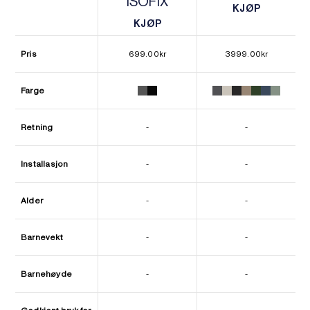
ISOFIX
KJØP
KJØP
KJØP
KJØP
Pris
699.00
kr
3999.00
kr
Farge
Retning
-
-
Installasjon
-
-
Alder
-
-
Barnevekt
-
-
Barnehøyde
-
-