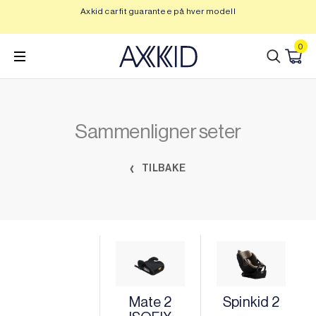
Hopp
Axkid car fit guarantee på hver modell
Op
til
innhold
0
Sammenligner seter
TILBAKE
Mate 2
Spinkid 2