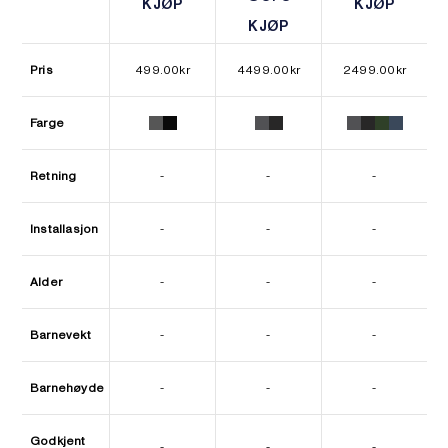
KJØP
KJØP
KJØP
KJØP
KJØP
KJØP
Pris
499.00
kr
4499.00
kr
2499.00
kr
Farge
Retning
-
-
-
Installasjon
-
-
-
Alder
-
-
-
Barnevekt
-
-
-
Barnehøyde
-
-
-
Godkjent
-
-
-