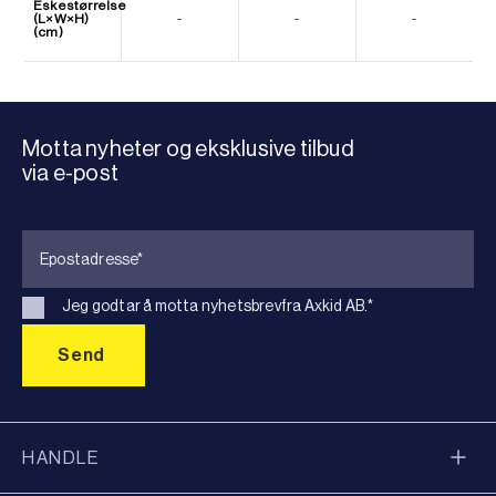
Eskestørrelse
(L×W×H)
-
-
-
(cm)
Motta nyheter og eksklusive tilbud
via e-post
Jeg godtar å motta nyhetsbrevfra Axkid AB.
*
HANDLE