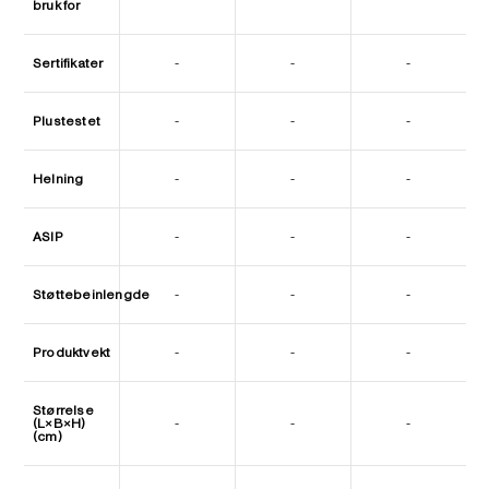
bruk for
Sertifikater
-
-
-
Plustestet
-
-
-
Helning
-
-
-
ASIP
-
-
-
Støttebeinlengde
-
-
-
Produktvekt
-
-
-
Størrelse
(L×B×H)
-
-
-
(cm)