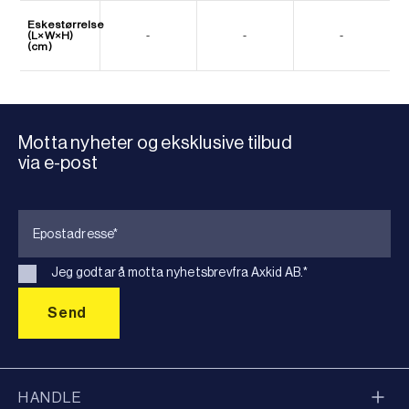
Eskestørrelse
(L×W×H)
-
-
-
(cm)
Motta nyheter og eksklusive tilbud
via e-post
Jeg godtar å motta nyhetsbrevfra Axkid AB.
*
HANDLE