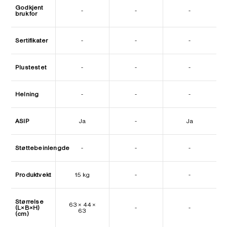
Godkjent
-
-
-
bruk for
Sertifikater
-
-
-
Plustestet
-
-
-
Helning
-
-
-
ASIP
Ja
-
Ja
Støttebeinlengde
-
-
-
Produktvekt
15 kg
-
-
Størrelse
63 × 44 ×
(L×B×H)
-
-
63
(cm)