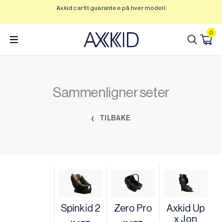
Hopp
Axkid car fit guarantee på hver modell
Op
til
innhold
0
Sammenligner seter
TILBAKE
Spinkid 2
Zero Pro
Axkid Up
x Jon