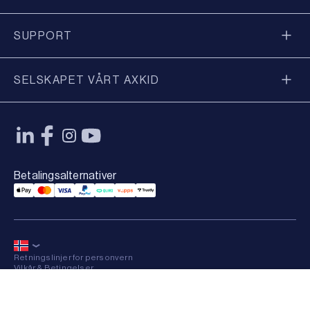
SUPPORT
SELSKAPET VÅRT AXKID
Betalingsalternativer
Applepay Payment
Mastercard Payment
Visa Payment
Paypal Payment
Qliro Payment
Vipps Payment
Trustly Payment
Retningslinjer for personvern
Vilkår & Betingelser
Sitemap
×
© 2026 Axkid AB All rights reserved