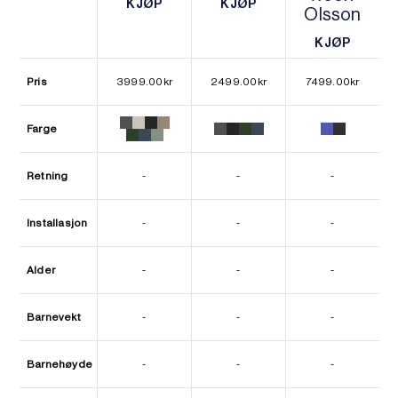
KJØP
KJØP
Olsson
KJØP
KJØP
KJØP
KJØP
Pris
3999.00
kr
2499.00
kr
7499.00
kr
Farge
Retning
-
-
-
Installasjon
-
-
-
Alder
-
-
-
Barnevekt
-
-
-
Barnehøyde
-
-
-