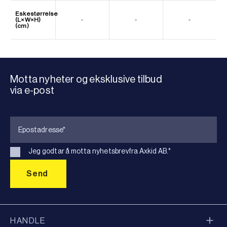
Eskestørrelse
(L×W×H)
-
-
-
(cm)
Motta nyheter og eksklusive tilbud
via e-post
Jeg godtar å motta nyhetsbrevfra Axkid AB.
*
HANDLE