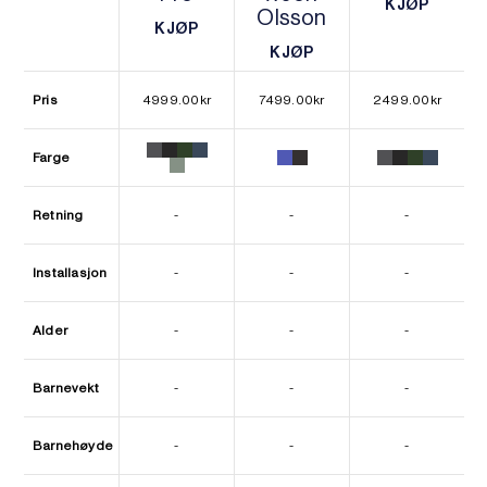
KJØP
Olsson
KJØP
KJØP
KJØP
KJØP
KJØP
Pris
4999.00
kr
7499.00
kr
2499.00
kr
Farge
Retning
-
-
-
Installasjon
-
-
-
Alder
-
-
-
Barnevekt
-
-
-
Barnehøyde
-
-
-