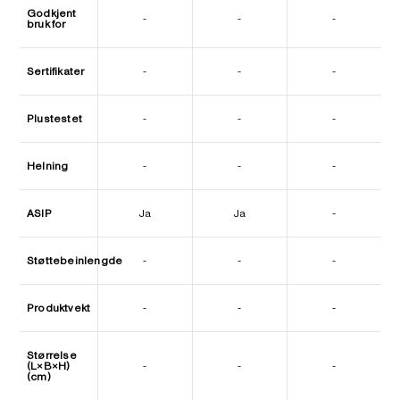
Godkjent
-
-
-
bruk for
Sertifikater
-
-
-
Plustestet
-
-
-
Helning
-
-
-
ASIP
Ja
Ja
-
Støttebeinlengde
-
-
-
Produktvekt
-
-
-
Størrelse
(L×B×H)
-
-
-
(cm)