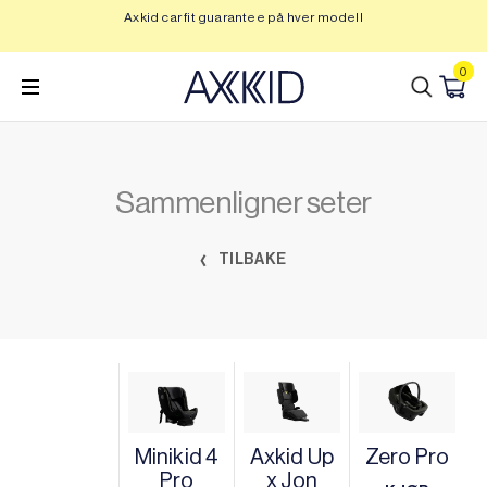
Hopp
Axkid car fit guarantee på hver modell
Op
til
innhold
0
Sammenligner seter
TILBAKE
Minikid 4
Axkid Up
Zero Pro
Pro
x Jon