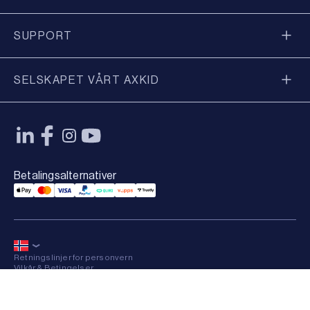
SUPPORT
SELSKAPET VÅRT AXKID
Betalingsalternativer
Applepay Payment
Mastercard Payment
Visa Payment
Paypal Payment
Qliro Payment
Vipps Payment
Trustly Payment
Retningslinjer for personvern
Vilkår & Betingelser
Sitemap
×
© 2026 Axkid AB All rights reserved