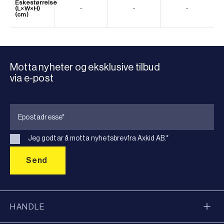
Eskestørrelse
(L×W×H)
-
-
-
(cm)
Motta nyheter og eksklusive tilbud
via e-post
Jeg godtar å motta nyhetsbrevfra Axkid AB.
*
HANDLE