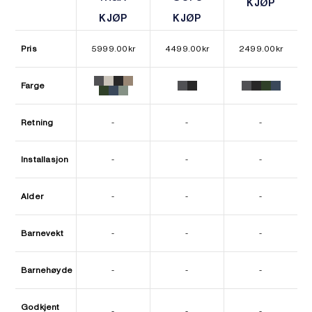
KJØP
KJØP
KJØP
KJØP
KJØP
KJØP
Pris
5999.00
kr
4499.00
kr
2499.00
kr
Farge
Retning
-
-
-
Installasjon
-
-
-
Alder
-
-
-
Barnevekt
-
-
-
Barnehøyde
-
-
-
Godkjent
-
-
-