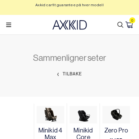
Hopp
Axkid car fit guarantee på hver modell
Op
til
innhold
0
Sammenligner seter
TILBAKE
Minikid 4
Minikid
Zero Pro
Max
Core