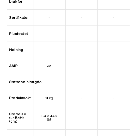
bruk for
Sertifikater
-
-
-
Plustestet
-
-
-
Helning
-
-
-
ASIP
Ja
-
-
Støttebeinlengde
-
-
-
Produktvekt
11 kg
-
-
Størrelse
54 × 44 ×
(L×B×H)
-
-
65
(cm)