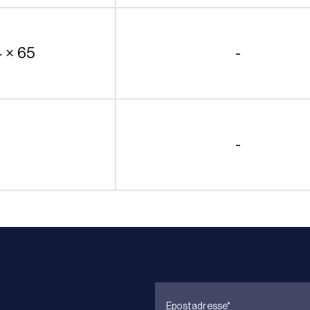
4 × 65
-
-