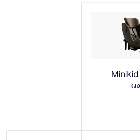
Minikid
KJ
KJ