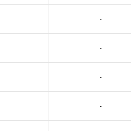
-
-
-
-