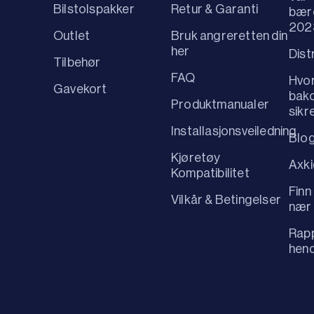
Bilstolspakker
Retur & Garanti
bær
202
Outlet
Bruk angreretten din
her
Dist
Tilbehør
FAQ
Hvo
Gavekort
bako
Produktmanualer
sikr
Installasjonsveiledning
Blo
Kjøretøy
Axk
Kompatibilitet
Finn
Vilkår & Betingelser
nær
Rapp
hen