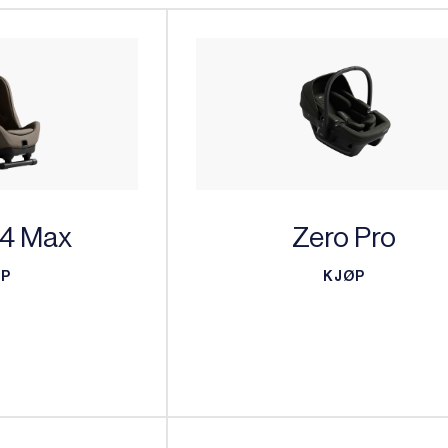
 4 Max
Zero Pro
ØP
KJØP
ØP
KJØP