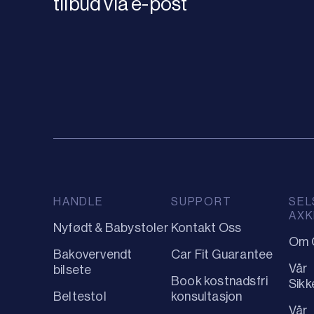
tilbud via e-post
HANDLE
SUPPORT
SEL
AXK
Nyfødt & Babystoler
Kontakt Oss
Om 
Bakovervendt
Car Fit Guarantee
Vår
bilsete
Book kostnadsfri
Sikk
Beltestol
konsultasjon
Vår