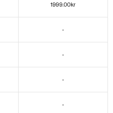
1999.00
kr
-
-
-
-