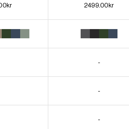
00
kr
2499.00
kr
-
-
-