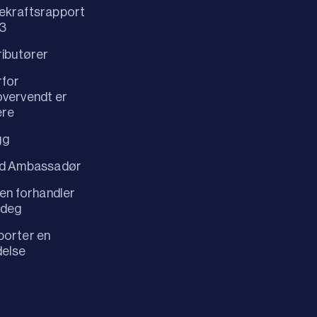
ekraftsrapport
3
ributører
rfor
vervendt er
ere
gg
id Ambassadør
 en forhandler
 deg
orter en
delse