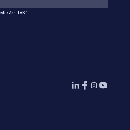
vfra Axkid AB.
*