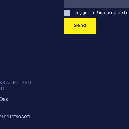
Jeg godtar å motta nyhetsbre
SKAPET VÅRT
ID
Oss
erhetsfilosofi