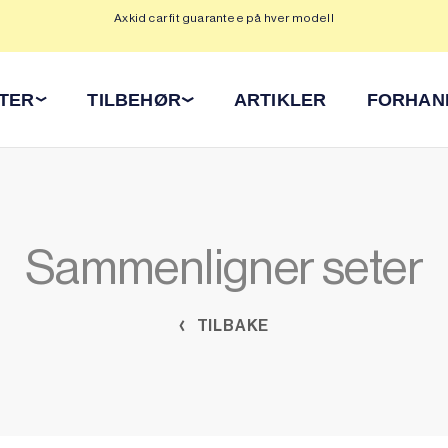
Axkid car fit guarantee på hver modell
Op
ETER
TILBEHØR
ARTIKLER
FORHAN
Sammenligner seter
TILBAKE