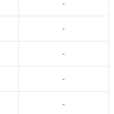
-
-
-
-
-