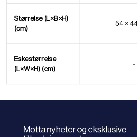
Størrelse (L×B×H)
54 × 4
(cm)
Eskestørrelse
-
(L×W×H) (cm)
Motta nyheter og eksklusive