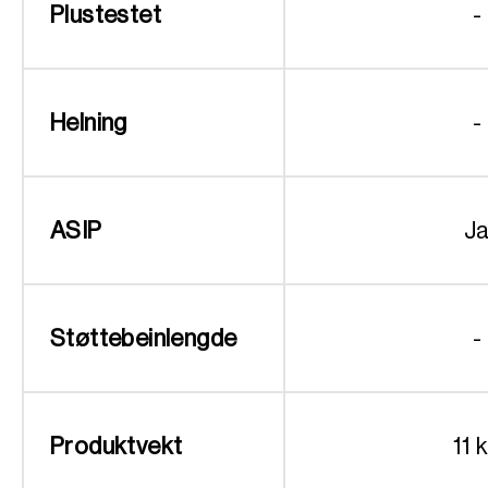
Plustestet
-
Helning
-
ASIP
J
Støttebeinlengde
-
Produktvekt
11 