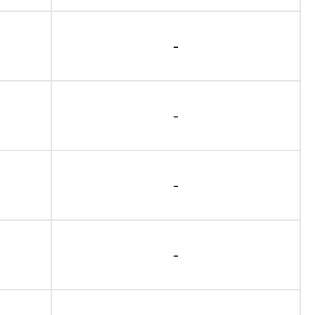
-
-
-
-