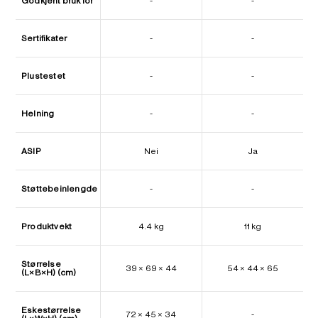
Godkjent bruk for
-
-
Sertifikater
-
-
Plustestet
-
-
Helning
-
-
ASIP
Nei
Ja
Støttebeinlengde
-
-
Produktvekt
4.4 kg
11 kg
Størrelse
39 × 69 × 44
54 × 44 × 65
(L×B×H) (cm)
Eskestørrelse
72 × 45 × 34
-