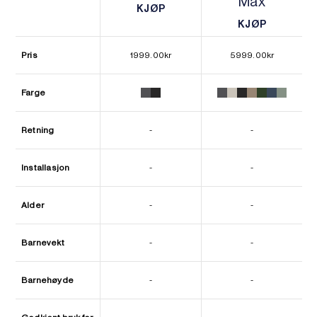
Max
KJØP
KJØP
KJØP
KJØP
Pris
1999.00
kr
5999.00
kr
Farge
Retning
-
-
Installasjon
-
-
Alder
-
-
Barnevekt
-
-
Barnehøyde
-
-