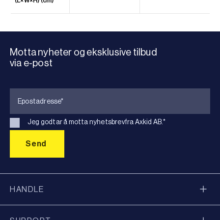
(L×W×H) (cm)
Motta nyheter og eksklusive tilbud
via e-post
Jeg godtar å motta nyhetsbrevfra Axkid AB.
*
HANDLE