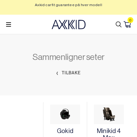
Hopp
Axkid car fit guarantee på hver modell
Op
til
innhold
0
Sammenligner seter
TILBAKE
Gokid
Minikid 4