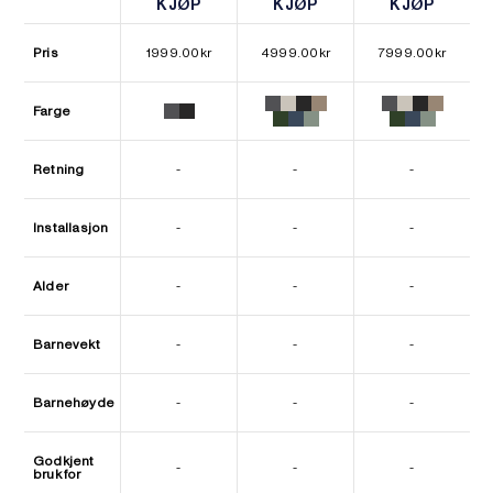
KJØP
KJØP
KJØP
KJØP
KJØP
KJØP
Pris
1999.00
kr
4999.00
kr
7999.00
kr
Farge
Retning
-
-
-
Installasjon
-
-
-
Alder
-
-
-
Barnevekt
-
-
-
Barnehøyde
-
-
-
Godkjent
-
-
-
bruk for