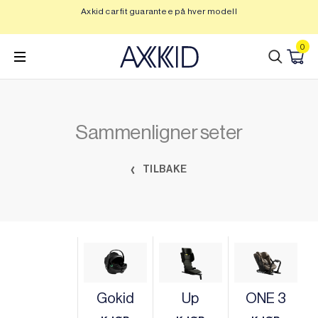
Hopp
Axkid car fit guarantee på hver modell
Op
til
innhold
0
Sammenligner seter
TILBAKE
Gokid
Up
ONE 3