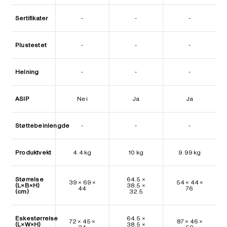
Sertifikater
-
-
-
Plustestet
-
-
-
Helning
-
-
-
ASIP
Nei
Ja
Ja
Støttebeinlengde
-
-
-
Produktvekt
4.4 kg
10 kg
9.99 kg
Størrelse
64.5 ×
39 × 69 ×
54 × 44 ×
(L×B×H)
38.5 ×
44
76
(cm)
32.5
Eskestørrelse
64.5 ×
72 × 45 ×
87 × 46 ×
(L×W×H)
38.5 ×