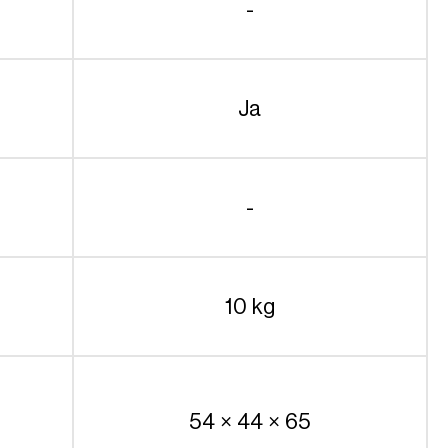
-
Ja
-
10 kg
54 × 44 × 65