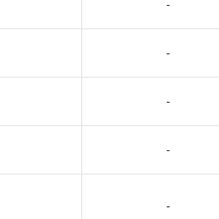
-
-
-
-
-