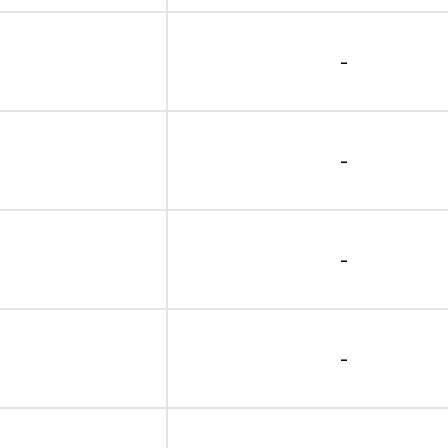
-
-
-
-