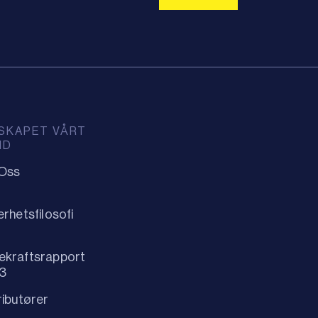
SKAPET VÅRT
ID
Oss
erhetsfilosofi
ekraftsrapport
3
ributører