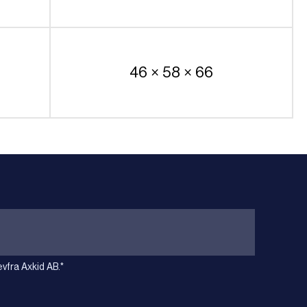
46 × 58 × 66
vfra Axkid AB.
*