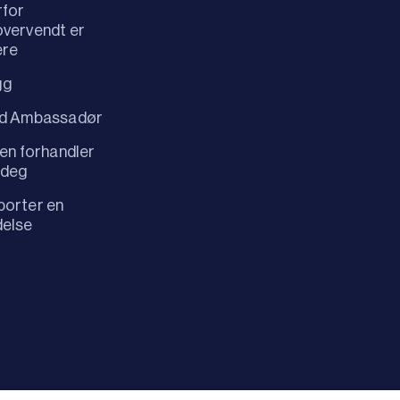
rfor
vervendt er
ere
gg
id Ambassadør
 en forhandler
 deg
orter en
delse