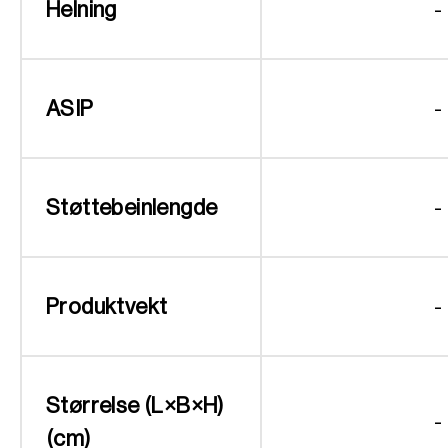
Helning
-
ASIP
-
Støttebeinlengde
-
Produktvekt
-
Størrelse (L×B×H)
-
(cm)