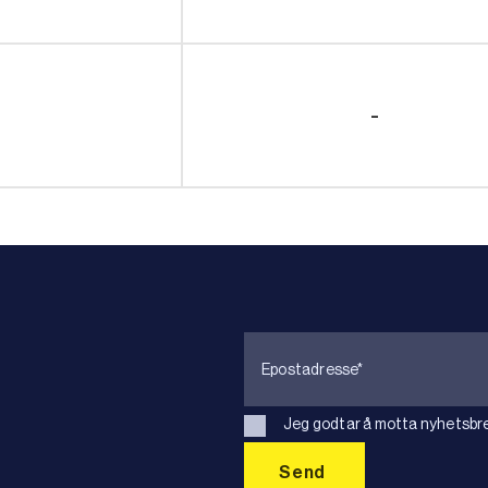
-
Jeg godtar å motta nyhetsbre