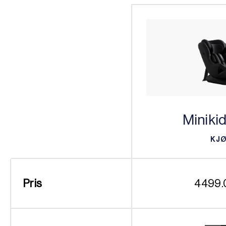
Miniki
KJ
KJ
Pris
4499.