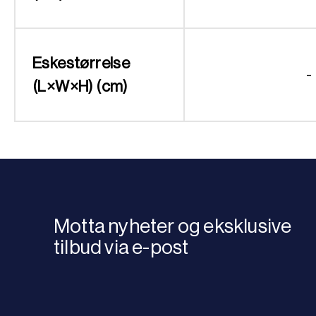
Eskestørrelse
-
(L×W×H) (cm)
Motta nyheter og eksklusive
tilbud via e-post