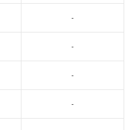
-
-
-
-