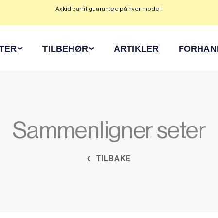
Axkid car fit guarantee på hver modell
Op
ETER
TILBEHØR
ARTIKLER
FORHAN
Sammenligner seter
TILBAKE