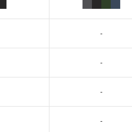
-
-
-
-