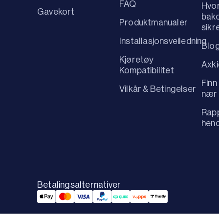
FAQ
Hvo
Gavekort
bako
Produktmanualer
sikr
Installasjonsveiledning
Blo
Kjøretøy
Axk
Kompatibilitet
Finn
Vilkår & Betingelser
nær
Rapp
hen
Betalingsalternativer
Applepay Payment
Mastercard Payment
Visa Payment
Paypal Payment
Qliro Payment
Vipps Payment
Trustly Payment