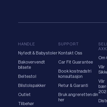
HANDLE
SUPPORT
SEL
AXK
Nyfødt & Babystoler
Kontakt Oss
Om 
Bakovervendt
Car Fit Guarantee
Vår
bilsete
Book kostnadsfri
Sikk
Beltestol
konsultasjon
Vår
Bilstolspakker
Retur & Garanti
bær
202
Outlet
Bruk angreretten din
her
Dist
Tilbehør