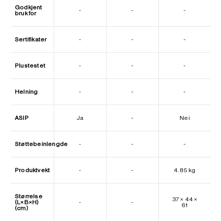
Godkjent
-
-
-
bruk for
Sertifikater
-
-
-
Plustestet
-
-
-
Helning
-
-
-
ASIP
Ja
-
Nei
Støttebeinlengde
-
-
-
Produktvekt
-
-
4.85 kg
Størrelse
37 × 44 ×
(L×B×H)
-
-
61
(cm)