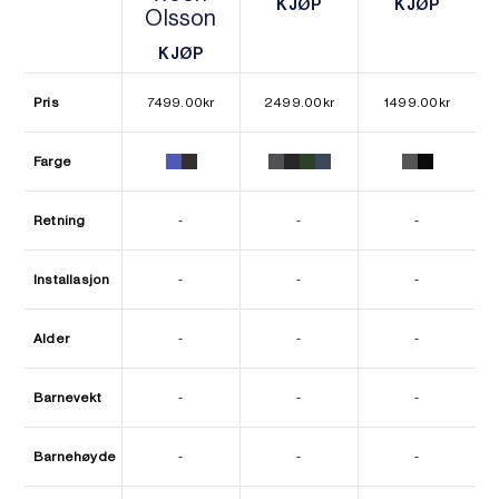
KJØP
KJØP
Olsson
KJØP
KJØP
KJØP
KJØP
Pris
7499.00
kr
2499.00
kr
1499.00
kr
Farge
Retning
-
-
-
Installasjon
-
-
-
Alder
-
-
-
Barnevekt
-
-
-
Barnehøyde
-
-
-