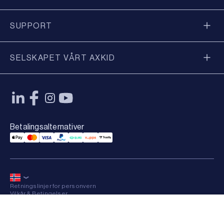
SUPPORT
SELSKAPET VÅRT AXKID
Betalingsalternativer
Applepay Payment
Mastercard Payment
Visa Payment
Paypal Payment
Qliro Payment
Vipps Payment
Trustly Payment
Retningslinjer for personvern
Vilkår & Betingelser
Sitemap
×
© 2026 Axkid AB All rights reserved