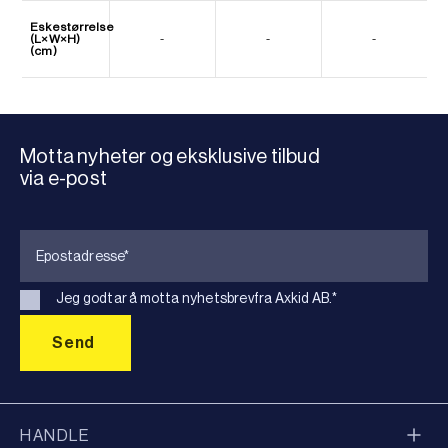
Eskestørrelse
(L×W×H)
-
-
-
(cm)
Motta nyheter og eksklusive tilbud
via e-post
Jeg godtar å motta nyhetsbrevfra Axkid AB.
*
HANDLE