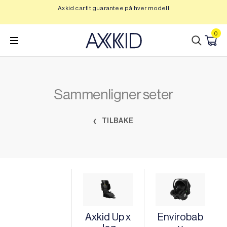
Hopp
Axkid car fit guarantee på hver modell
Op
til
innhold
0
Sammenligner seter
TILBAKE
Axkid Up x
Envirobab