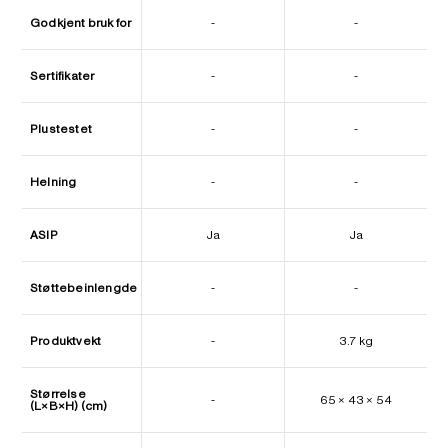
Godkjent bruk for
-
-
Sertifikater
-
-
Plustestet
-
-
Helning
-
-
ASIP
Ja
Ja
Støttebeinlengde
-
-
Produktvekt
-
3.7 kg
Størrelse
-
65 × 43 × 54
(L×B×H) (cm)