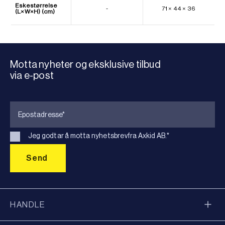
Eskestørrelse
-
71 × 44 × 36
(L×W×H) (cm)
Motta nyheter og eksklusive tilbud
via e-post
Jeg godtar å motta nyhetsbrevfra Axkid AB.
*
HANDLE