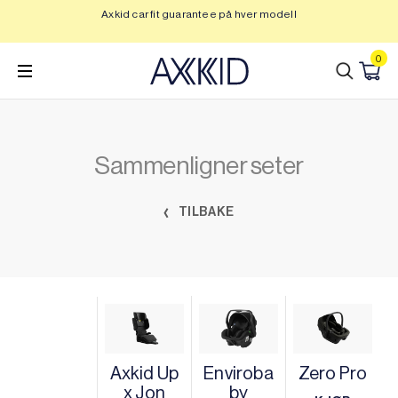
Hopp
Axkid car fit guarantee på hver modell
Op
til
innhold
0
Sammenligner seter
TILBAKE
Axkid Up
Enviroba
Zero Pro
x Jon
by