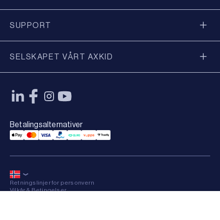
SUPPORT
SELSKAPET VÅRT AXKID
Betalingsalternativer
Applepay Payment
Mastercard Payment
Visa Payment
Paypal Payment
Qliro Payment
Vipps Payment
Trustly Payment
Retningslinjer for personvern
Vilkår & Betingelser
Sitemap
×
© 2026 Axkid AB All rights reserved