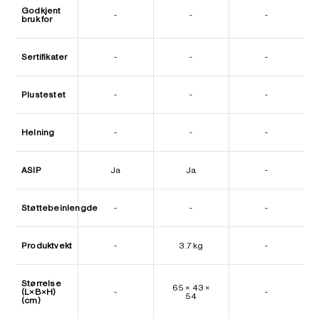
Godkjent
-
-
-
bruk for
Sertifikater
-
-
-
Plustestet
-
-
-
Helning
-
-
-
ASIP
Ja
Ja
-
Støttebeinlengde
-
-
-
Produktvekt
-
3.7 kg
-
Størrelse
65 × 43 ×
(L×B×H)
-
-
54
(cm)