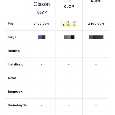
KJØP
Olsson
KJØP
KJØP
KJØP
KJØP
KJØP
1999.00
kr
Pris
7499.00
kr
2499.00
kr
Opprinnelig
Nåværende
1499.00
kr
pris
pris
var:
er:
1999.00kr.
1499.00kr.
Farge
Retning
-
-
-
Installasjon
-
-
-
Alder
-
-
-
Barnevekt
-
-
-
Barnehøyde
-
-
-