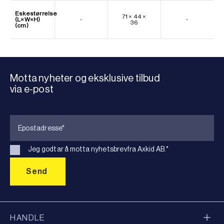
Eskestørrelse
71 × 44 ×
(L×W×H)
-
-
36
(cm)
Motta nyheter og eksklusive tilbud
via e-post
Jeg godtar å motta nyhetsbrevfra Axkid AB.
*
HANDLE