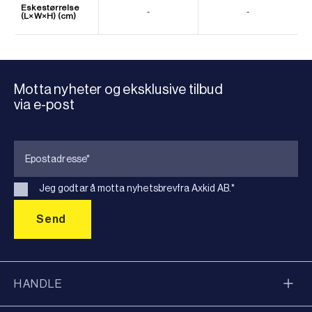
Eskestørrelse
-
-
(L×W×H) (cm)
Motta nyheter og eksklusive tilbud
via e-post
Jeg godtar å motta nyhetsbrevfra Axkid AB.
*
HANDLE