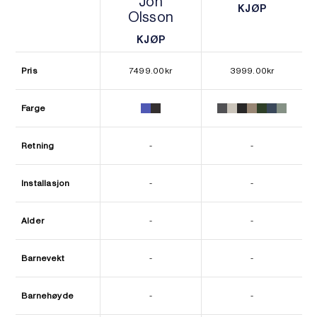
Jon
KJØP
Olsson
KJØP
KJØP
KJØP
Pris
7499.00
kr
3999.00
kr
Farge
Retning
-
-
Installasjon
-
-
Alder
-
-
Barnevekt
-
-
Barnehøyde
-
-