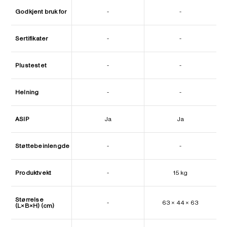
Godkjent bruk for
-
-
Sertifikater
-
-
Plustestet
-
-
Helning
-
-
ASIP
Ja
Ja
Støttebeinlengde
-
-
Produktvekt
-
15 kg
Størrelse
-
63 × 44 × 63
(L×B×H) (cm)