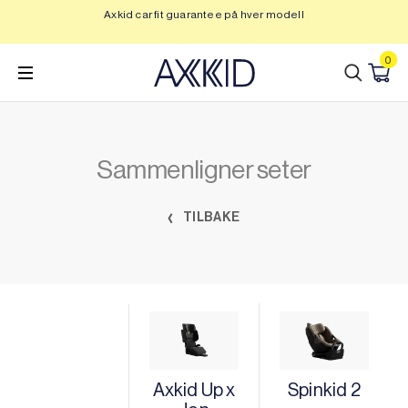
Hopp
Axkid car fit guarantee på hver modell
Op
til
innhold
0
Sammenligner seter
TILBAKE
Axkid Up x
Spinkid 2