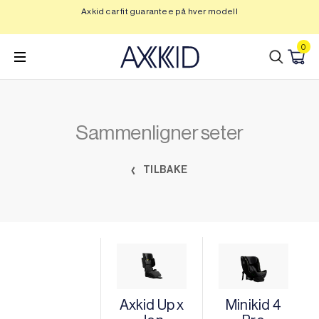
Hopp
Axkid car fit guarantee på hver modell
Op
til
innhold
0
Sammenligner seter
TILBAKE
Axkid Up x
Minikid 4