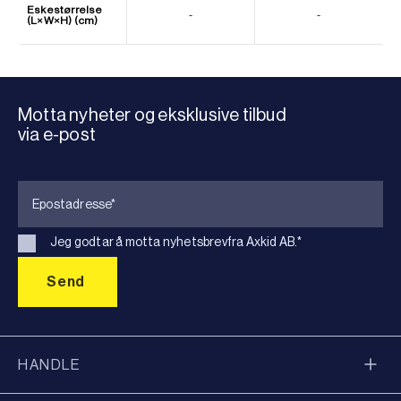
Eskestørrelse
-
-
(L×W×H) (cm)
Motta nyheter og eksklusive tilbud
via e-post
Jeg godtar å motta nyhetsbrevfra Axkid AB.
*
HANDLE