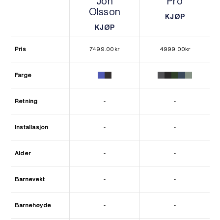
Jon
Pro
Olsson
KJØP
KJØP
KJØP
KJØP
Pris
7499.00
kr
4999.00
kr
Farge
Retning
-
-
Installasjon
-
-
Alder
-
-
Barnevekt
-
-
Barnehøyde
-
-