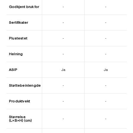
Godkjent bruk for
-
-
Sertifikater
-
-
Plustestet
-
-
Helning
-
-
ASIP
Ja
Ja
Støttebeinlengde
-
-
Produktvekt
-
-
Størrelse
-
-
(L×B×H) (cm)