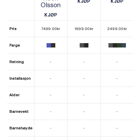
KJØP
KJØP
Olsson
KJØP
KJØP
KJØP
KJØP
Pris
7499.00
kr
1999.00
kr
2499.00
kr
Farge
Retning
-
-
-
Installasjon
-
-
-
Alder
-
-
-
Barnevekt
-
-
-
Barnehøyde
-
-
-