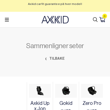
Hopp
Axkid car fit guarantee på hver modell
Op
til
innhold
0
Sammenligner seter
TILBAKE
Axkid Up
Gokid
Zero Pro
x Jon