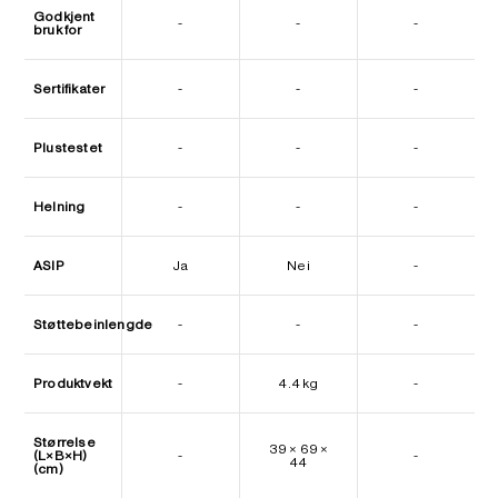
Godkjent
-
-
-
bruk for
Sertifikater
-
-
-
Plustestet
-
-
-
Helning
-
-
-
ASIP
Ja
Nei
-
Støttebeinlengde
-
-
-
Produktvekt
-
4.4 kg
-
Størrelse
39 × 69 ×
(L×B×H)
-
-
44
(cm)