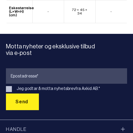
Eskestørrelse
72 × 45 ×
(L×W×H)
-
-
34
(cm)
Motta nyheter og eksklusive tilbud
via e-post
Jeg godtar å motta nyhetsbrevfra Axkid AB.
*
HANDLE