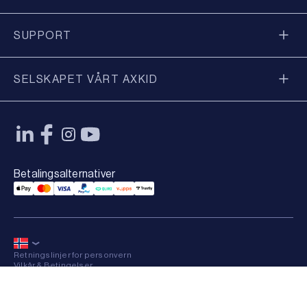
SUPPORT
SELSKAPET VÅRT AXKID
Betalingsalternativer
Applepay Payment
Mastercard Payment
Visa Payment
Paypal Payment
Qliro Payment
Vipps Payment
Trustly Payment
Retningslinjer for personvern
Vilkår & Betingelser
Sitemap
×
© 2026 Axkid AB All rights reserved