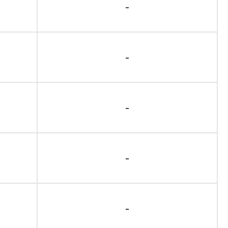
-
-
-
-
-