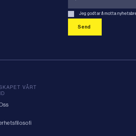
Jeg godtar å motta nyhetsbre
SKAPET VÅRT
ID
Oss
erhetsfilosofi