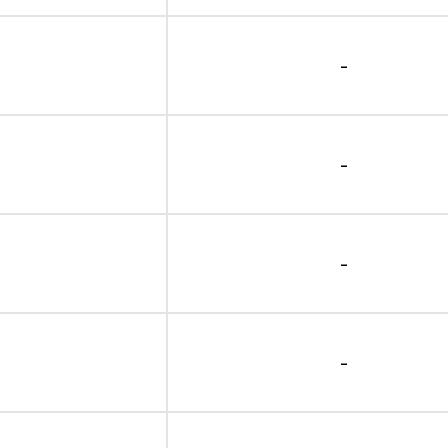
-
-
-
-