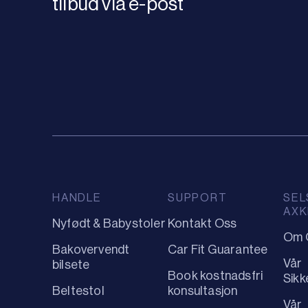
tilbud via e-post
HANDLE
SUPPORT
SEL
AXK
Nyfødt & Babystoler
Kontakt Oss
Om 
Bakovervendt
Car Fit Guarantee
Vår
bilsete
Book kostnadsfri
Sikk
Beltestol
konsultasjon
Vår