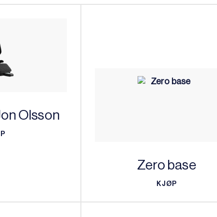
Jon Olsson
ØP
ØP
Zero base
KJØP
KJØP