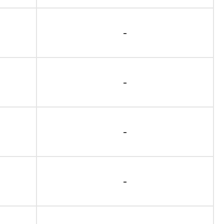
-
-
-
-