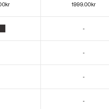
00
kr
1999.00
kr
-
-
-
-