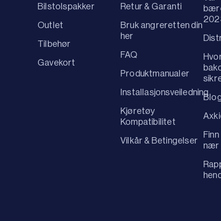
Bilstolspakker
Retur & Garanti
bær
202
Outlet
Bruk angreretten din
her
Dist
Tilbehør
FAQ
Hvo
Gavekort
bako
Produktmanualer
sikr
Installasjonsveiledning
Blo
Kjøretøy
Axk
Kompatibilitet
Finn
Vilkår & Betingelser
nær
Rapp
hen