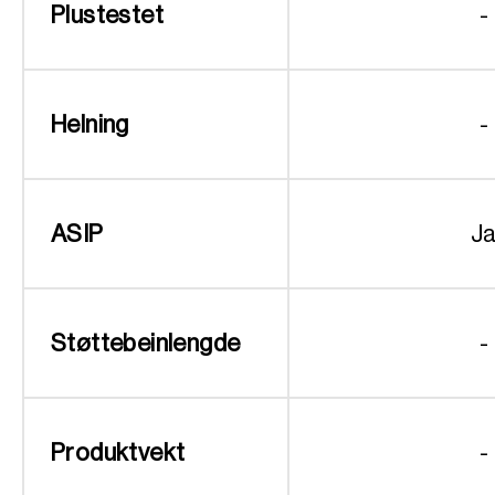
Plustestet
-
Helning
-
ASIP
J
Støttebeinlengde
-
Produktvekt
-