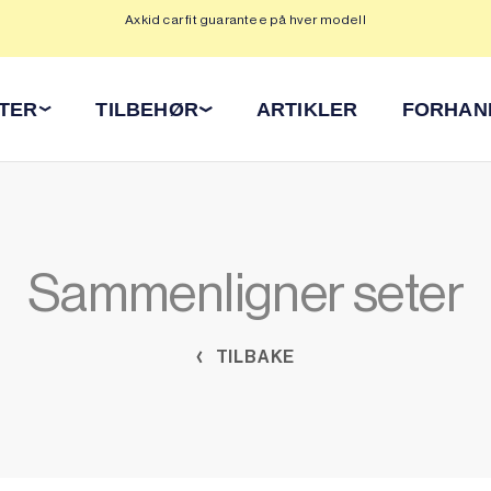
Axkid car fit guarantee på hver modell
Op
ETER
TILBEHØR
ARTIKLER
FORHAN
Sammenligner seter
TILBAKE