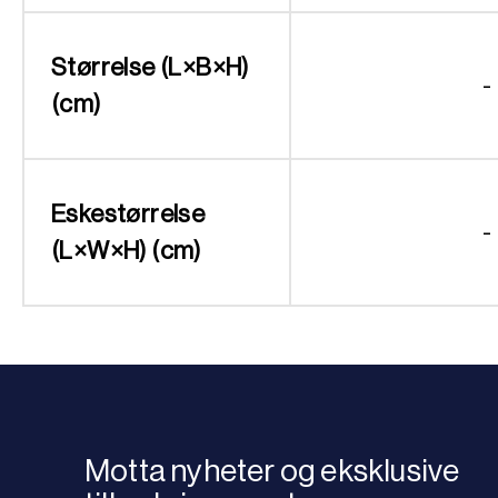
Størrelse (L×B×H)
-
(cm)
Eskestørrelse
-
(L×W×H) (cm)
Motta nyheter og eksklusive