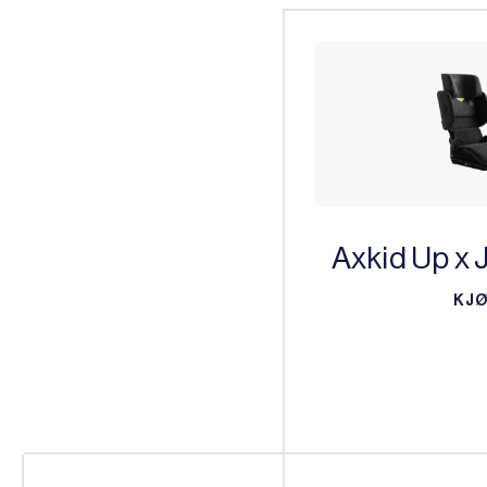
Axkid Up x 
KJ
KJ