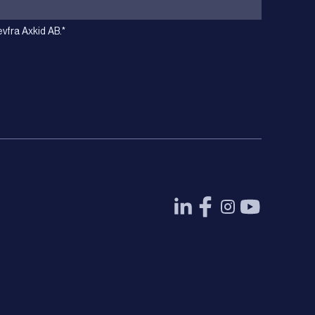
vfra Axkid AB.
*