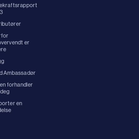
ekraftsrapport
3
ributører
rfor
vervendt er
ere
gg
id Ambassadør
 en forhandler
 deg
orter en
delse