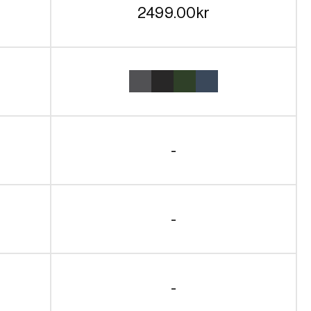
2499.00
kr
-
-
-