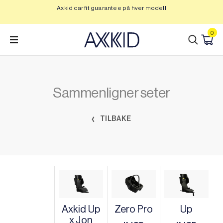
Hopp
Axkid car fit guarantee på hver modell
Op
til
innhold
0
Sammenligner seter
TILBAKE
Axkid Up
Zero Pro
Up
x Jon