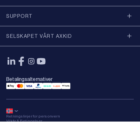
SUPPORT
SELSKAPET VÅRT AXKID
Betalingsalternativer
Applepay Payment
Mastercard Payment
Visa Payment
Paypal Payment
Qliro Payment
Vipps Payment
Trustly Payment
Retningslinjer for personvern
Vilkår & Betingelser
Sitemap
×
© 2026 Axkid AB All rights reserved