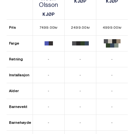
KJØP
KJØP
Olsson
KJØP
KJØP
KJØP
KJØP
Pris
7499.00
kr
2499.00
kr
4999.00
kr
Farge
Retning
-
-
-
Installasjon
-
-
-
Alder
-
-
-
Barnevekt
-
-
-
Barnehøyde
-
-
-