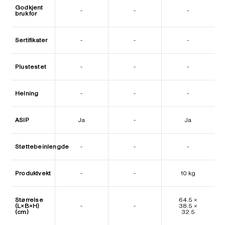
Godkjent
-
-
-
bruk for
Sertifikater
-
-
-
Plustestet
-
-
-
Helning
-
-
-
ASIP
Ja
-
Ja
Støttebeinlengde
-
-
-
Produktvekt
-
-
10 kg
Størrelse
64.5 ×
(L×B×H)
-
-
38.5 ×
(cm)
32.5