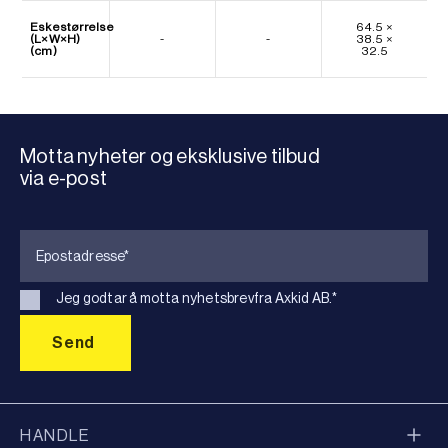
Eskestørrelse
64.5 ×
(L×W×H)
-
-
38.5 ×
(cm)
32.5
Motta nyheter og eksklusive tilbud
via e-post
Jeg godtar å motta nyhetsbrevfra Axkid AB.
*
HANDLE