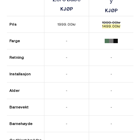
y
KJØP
KJØP
KJØP
KJØP
1999.00
kr
Pris
1999.00
kr
Opprinnelig
Nåværend
1499.00
kr
pris
pris
var:
er:
1999.00kr.
1499.00kr.
Farge
-
Retning
-
-
Installasjon
-
-
Alder
-
-
Barnevekt
-
-
Barnehøyde
-
-