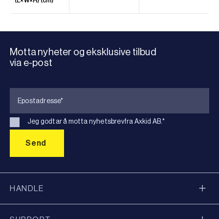
(L×W×H) (cm)
Motta nyheter og eksklusive tilbud
via e-post
Jeg godtar å motta nyhetsbrevfra Axkid AB.
*
HANDLE