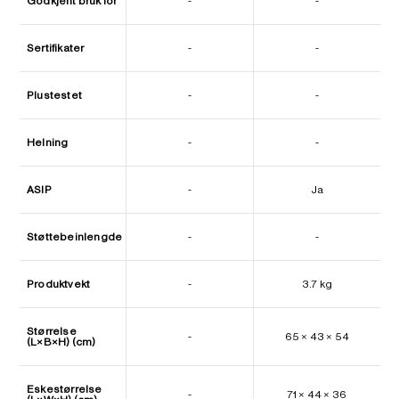
Godkjent bruk for
-
-
Sertifikater
-
-
Plustestet
-
-
Helning
-
-
ASIP
-
Ja
Støttebeinlengde
-
-
Produktvekt
-
3.7 kg
Størrelse
-
65 × 43 × 54
(L×B×H) (cm)
Eskestørrelse
-
71 × 44 × 36