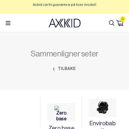
Hopp
Axkid car fit guarantee på hver modell
Op
til
innhold
0
Sammenligner seter
TILBAKE
Envirobab
Zero base