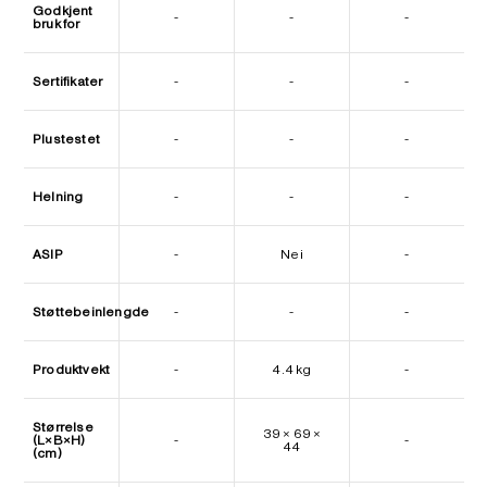
Godkjent
-
-
-
bruk for
Sertifikater
-
-
-
Plustestet
-
-
-
Helning
-
-
-
ASIP
-
Nei
-
Støttebeinlengde
-
-
-
Produktvekt
-
4.4 kg
-
Størrelse
39 × 69 ×
(L×B×H)
-
-
44
(cm)