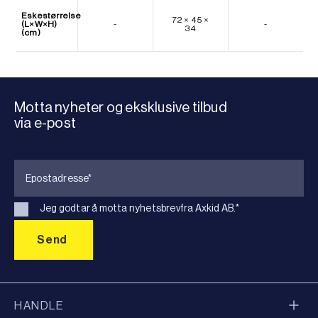
Eskestørrelse
72 × 45 ×
(L×W×H)
-
-
34
(cm)
Motta nyheter og eksklusive tilbud
via e-post
Jeg godtar å motta nyhetsbrevfra Axkid AB.
*
HANDLE