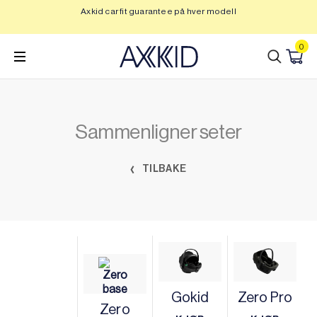
Hopp
Axkid car fit guarantee på hver modell
Op
til
innhold
0
Sammenligner seter
TILBAKE
Gokid
Zero Pro
Zero