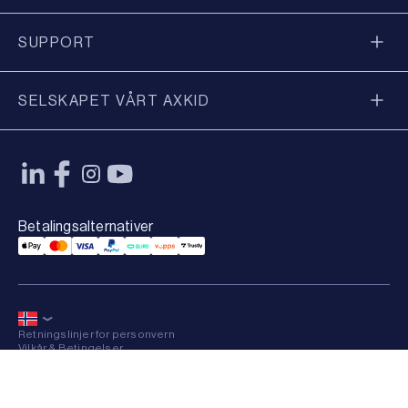
SUPPORT
SELSKAPET VÅRT AXKID
Betalingsalternativer
Applepay Payment
Mastercard Payment
Visa Payment
Paypal Payment
Qliro Payment
Vipps Payment
Trustly Payment
Retningslinjer for personvern
Vilkår & Betingelser
Sitemap
×
© 2026 Axkid AB All rights reserved