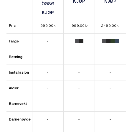
KJØP
KJØP
base
KJØP
KJØP
KJØP
KJØP
Pris
1999.00
kr
1999.00
kr
2499.00
kr
Farge
-
Retning
-
-
-
Installasjon
-
-
-
Alder
-
-
-
Barnevekt
-
-
-
Barnehøyde
-
-
-