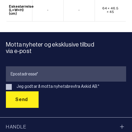
Eskestørrelse
64 × 46.5
(L×W×H)
-
-
× 45
(cm)
Motta nyheter og eksklusive tilbud
via e-post
Jeg godtar å motta nyhetsbrevfra Axkid AB.
*
HANDLE