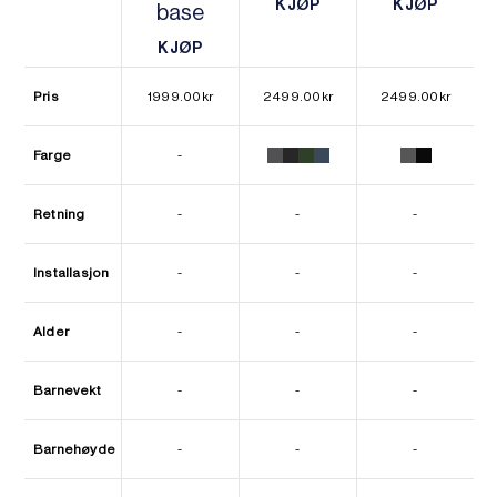
KJØP
KJØP
base
KJØP
KJØP
KJØP
KJØP
Pris
1999.00
kr
2499.00
kr
2499.00
kr
Farge
-
Retning
-
-
-
Installasjon
-
-
-
Alder
-
-
-
Barnevekt
-
-
-
Barnehøyde
-
-
-