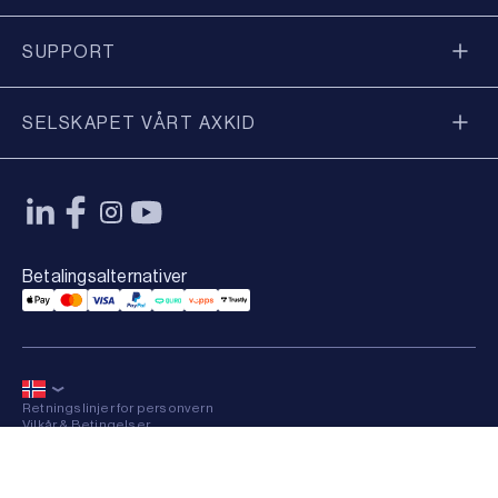
SUPPORT
SELSKAPET VÅRT AXKID
Betalingsalternativer
Applepay Payment
Mastercard Payment
Visa Payment
Paypal Payment
Qliro Payment
Vipps Payment
Trustly Payment
Retningslinjer for personvern
Vilkår & Betingelser
Sitemap
×
© 2026 Axkid AB All rights reserved