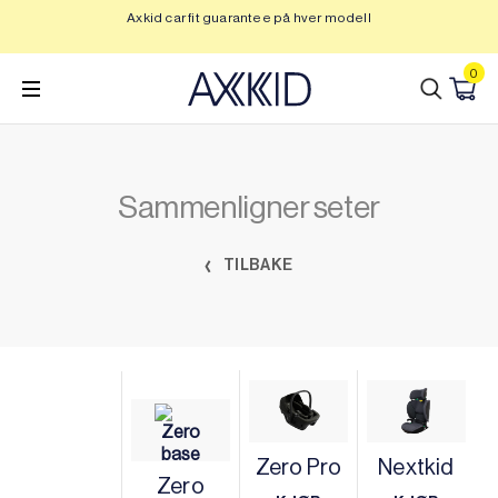
Hopp
Axkid car fit guarantee på hver modell
Op
til
innhold
0
Sammenligner seter
TILBAKE
Zero Pro
Nextkid
Zero