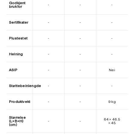
Godkjent
-
-
-
bruk for
Sertifikater
-
-
-
Plustestet
-
-
-
Helning
-
-
-
ASIP
-
-
Nei
Støttebeinlengde
-
-
-
Produktvekt
-
-
9 kg
Størrelse
64 × 46.5
(L×B×H)
-
-
× 45
(cm)