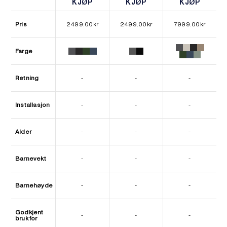
KJØP
KJØP
KJØP
KJØP
KJØP
KJØP
Pris
2499.00
kr
2499.00
kr
7999.00
kr
Farge
Retning
-
-
-
Installasjon
-
-
-
Alder
-
-
-
Barnevekt
-
-
-
Barnehøyde
-
-
-
Godkjent
-
-
-
bruk for