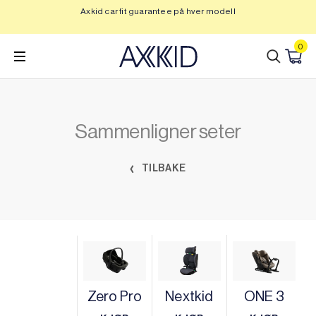
Hopp
Axkid car fit guarantee på hver modell
Op
til
innhold
0
Sammenligner seter
TILBAKE
Zero Pro
Nextkid
ONE 3