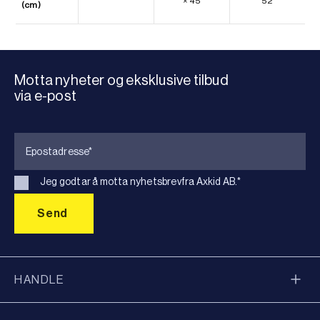
× 45
52
(cm)
Motta nyheter og eksklusive tilbud
via e-post
Jeg godtar å motta nyhetsbrevfra Axkid AB.
*
HANDLE