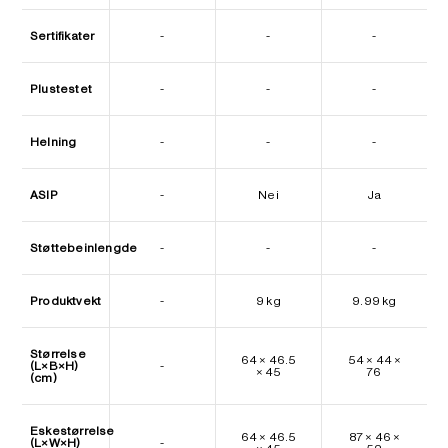
Sertifikater
-
-
-
Plustestet
-
-
-
Helning
-
-
-
ASIP
-
Nei
Ja
Støttebeinlengde
-
-
-
Produktvekt
-
9 kg
9.99 kg
Størrelse
64 × 46.5
54 × 44 ×
(L×B×H)
-
× 45
76
(cm)
Eskestørrelse
64 × 46.5
87 × 46 ×
(L×W×H)
-