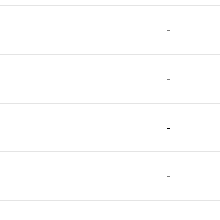
-
-
-
-