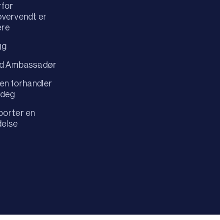
rfor
vervendt er
ere
gg
id Ambassadør
 en forhandler
 deg
orter en
delse