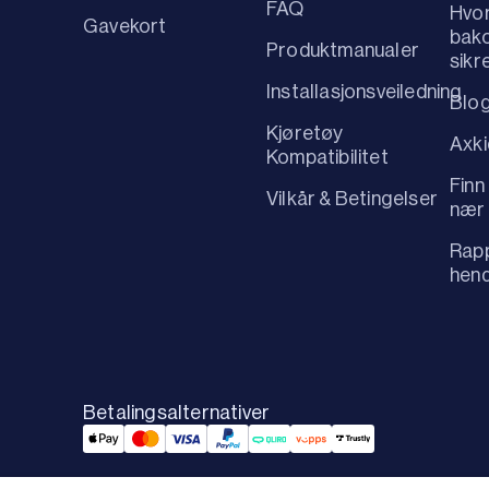
FAQ
Hvo
Gavekort
bako
Produktmanualer
sikr
Installasjonsveiledning
Blo
Kjøretøy
Axk
Kompatibilitet
Finn
Vilkår & Betingelser
nær
Rapp
hen
Betalingsalternativer
Applepay Payment
Mastercard Payment
Visa Payment
Paypal Payment
Qliro Payment
Vipps Payment
Trustly Payment