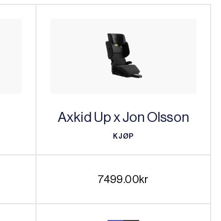
Axkid Up x Jon Olsson
KJØP
KJØP
g
Nåværende
7499.00
kr
pris
er: