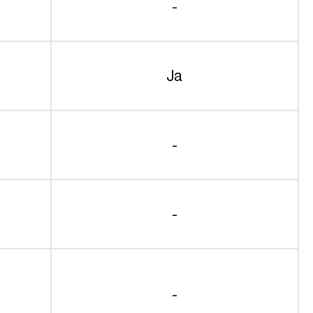
-
Ja
-
-
-