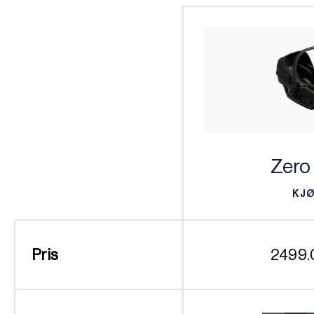
Zero
KJ
KJ
Pris
2499.