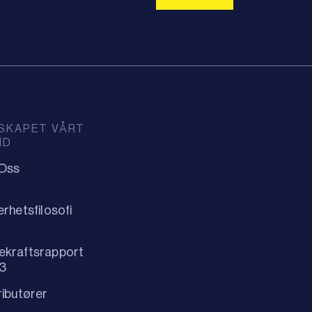
SKAPET VÅRT
ID
Oss
erhetsfilosofi
ekraftsrapport
3
ributører