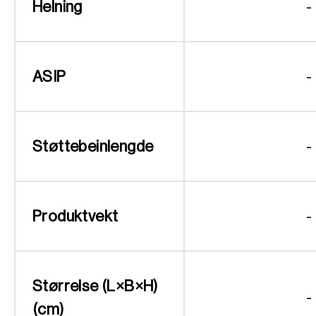
Helning
-
ASIP
-
Støttebeinlengde
-
Produktvekt
-
Størrelse (L×B×H)
-
(cm)