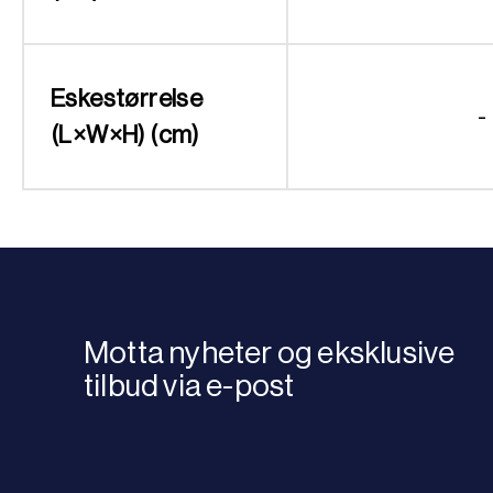
Eskestørrelse
-
(L×W×H) (cm)
Motta nyheter og eksklusive
tilbud via e-post