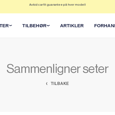
Axkid car fit guarantee på hver modell
Op
ETER
TILBEHØR
ARTIKLER
FORHAN
Sammenligner seter
TILBAKE