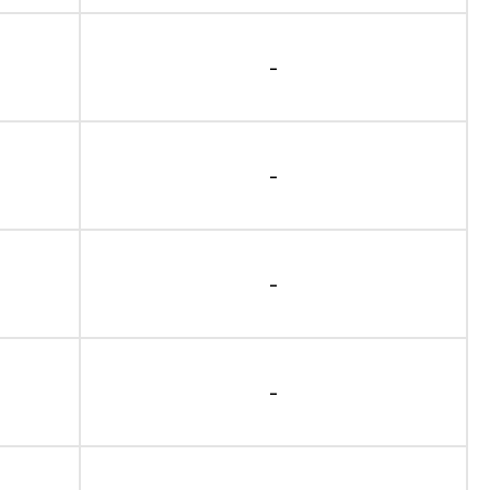
-
-
-
-