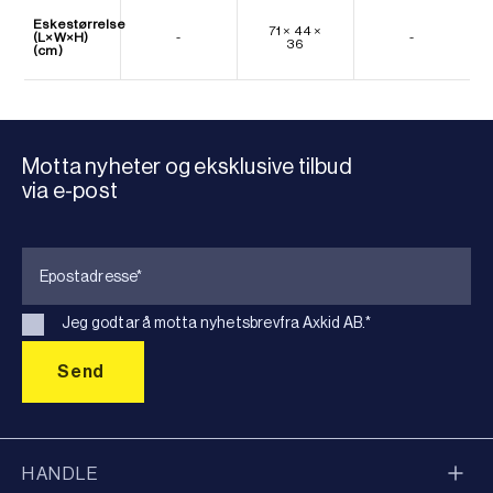
Eskestørrelse
71 × 44 ×
(L×W×H)
-
-
36
(cm)
Motta nyheter og eksklusive tilbud
via e-post
Jeg godtar å motta nyhetsbrevfra Axkid AB.
*
HANDLE