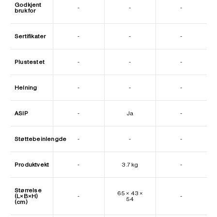
Godkjent
-
-
-
bruk for
Sertifikater
-
-
-
Plustestet
-
-
-
Helning
-
-
-
ASIP
-
Ja
-
Støttebeinlengde
-
-
-
Produktvekt
-
3.7 kg
-
Størrelse
65 × 43 ×
(L×B×H)
-
-
54
(cm)