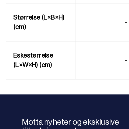
Størrelse (L×B×H)
-
(cm)
Eskestørrelse
-
(L×W×H) (cm)
Motta nyheter og eksklusive