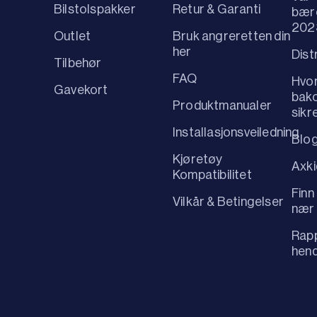
Bilstolspakker
Retur & Garanti
bær
202
Outlet
Bruk angreretten din
her
Dist
Tilbehør
FAQ
Hvo
Gavekort
bako
Produktmanualer
sikr
Installasjonsveiledning
Blo
Kjøretøy
Axk
Kompatibilitet
Finn
Vilkår & Betingelser
nær
Rapp
hen