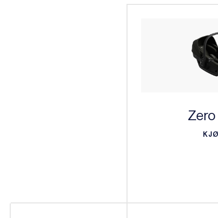
Zero
KJ
KJ