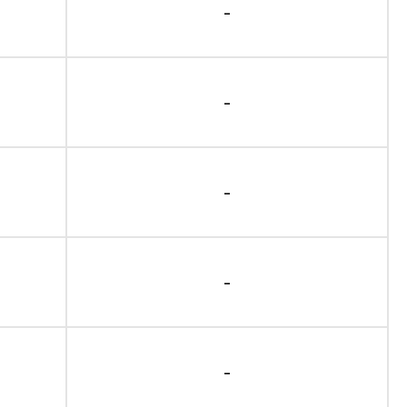
-
-
-
-
-