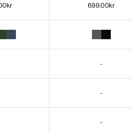
00
kr
699.00
kr
-
-
-