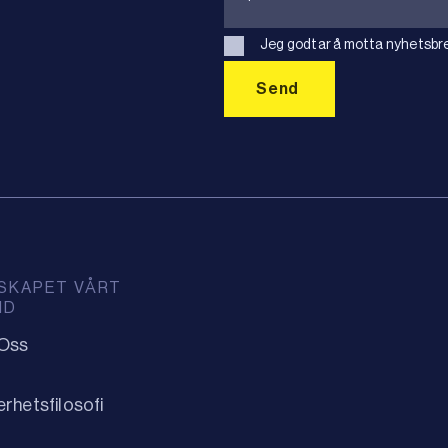
Jeg godtar å motta nyhetsbre
SKAPET VÅRT
ID
Oss
erhetsfilosofi