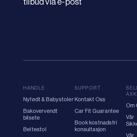
tilbud via e-post
HANDLE
SUPPORT
SEL
AXK
Nyfødt & Babystoler
Kontakt Oss
Om 
Bakovervendt
Car Fit Guarantee
Vår
bilsete
Book kostnadsfri
Sikk
Beltestol
konsultasjon
Vår