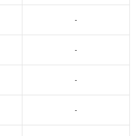
-
-
-
-