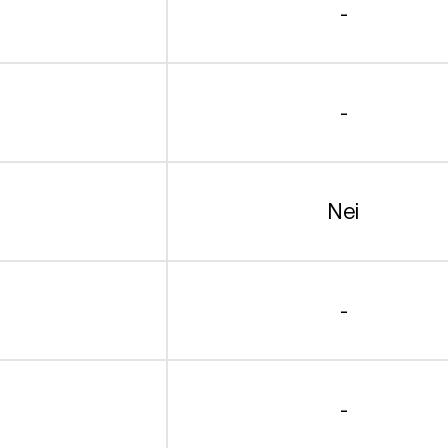
-
-
Nei
-
-