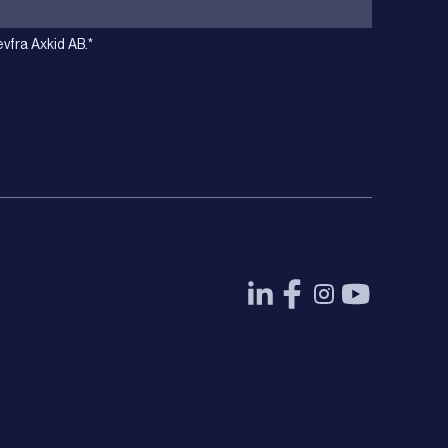
vfra Axkid AB.
*