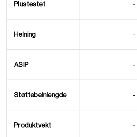
Plustestet
-
Helning
-
ASIP
-
Støttebeinlengde
-
Produktvekt
-