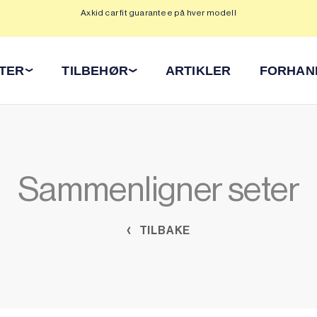
Axkid car fit guarantee på hver modell
Op
ETER
TILBEHØR
ARTIKLER
FORHAN
Sammenligner seter
TILBAKE