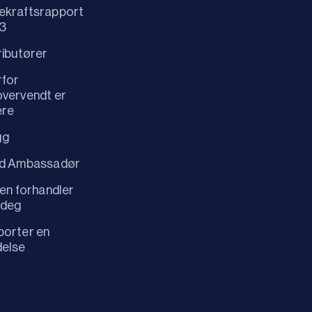
ekraftsrapport
3
ributører
rfor
vervendt er
ere
gg
id Ambassadør
 en forhandler
 deg
orter en
delse