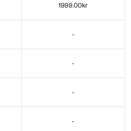
1999.00
kr
-
-
-
-