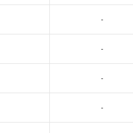
-
-
-
-