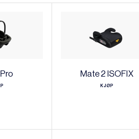
 Pro
Mate 2 ISOFIX
ØP
KJØP
ØP
KJØP