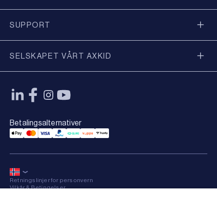
SUPPORT
SELSKAPET VÅRT AXKID
Betalingsalternativer
Applepay Payment
Mastercard Payment
Visa Payment
Paypal Payment
Qliro Payment
Vipps Payment
Trustly Payment
Retningslinjer for personvern
Vilkår & Betingelser
Sitemap
×
© 2026 Axkid AB All rights reserved