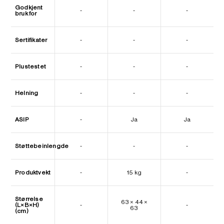
Godkjent
-
-
-
bruk for
Sertifikater
-
-
-
Plustestet
-
-
-
Helning
-
-
-
ASIP
-
Ja
Ja
Støttebeinlengde
-
-
-
Produktvekt
-
15 kg
-
Størrelse
63 × 44 ×
(L×B×H)
-
-
63
(cm)