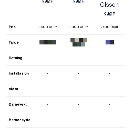
KJØP
KJØP
Olsson
KJØP
KJØP
KJØP
KJØP
Pris
2499.00
kr
3999.00
kr
7499.00
kr
Farge
Retning
-
-
-
Installasjon
-
-
-
Alder
-
-
-
Barnevekt
-
-
-
Barnehøyde
-
-
-