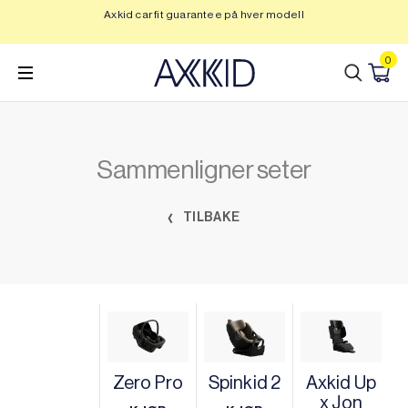
Hopp
Axkid car fit guarantee på hver modell
Op
til
innhold
0
Sammenligner seter
TILBAKE
Zero Pro
Spinkid 2
Axkid Up
x Jon