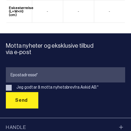
Eskestørrelse
(L×W×H)
-
-
-
(cm)
Motta nyheter og eksklusive tilbud
via e-post
Jeg godtar å motta nyhetsbrevfra Axkid AB.
*
HANDLE