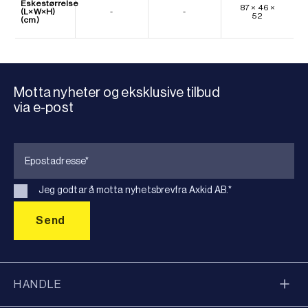
Eskestørrelse
87 × 46 ×
(L×W×H)
-
-
52
(cm)
Motta nyheter og eksklusive tilbud
via e-post
Jeg godtar å motta nyhetsbrevfra Axkid AB.
*
HANDLE