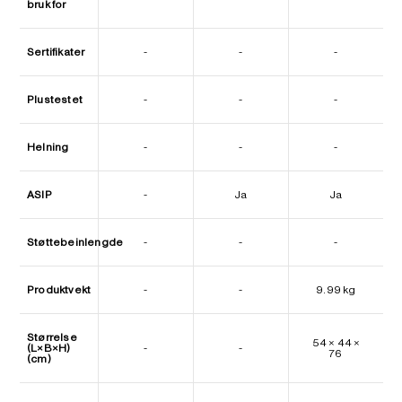
bruk for
Sertifikater
-
-
-
Plustestet
-
-
-
Helning
-
-
-
ASIP
-
Ja
Ja
Støttebeinlengde
-
-
-
Produktvekt
-
-
9.99 kg
Størrelse
54 × 44 ×
(L×B×H)
-
-
76
(cm)