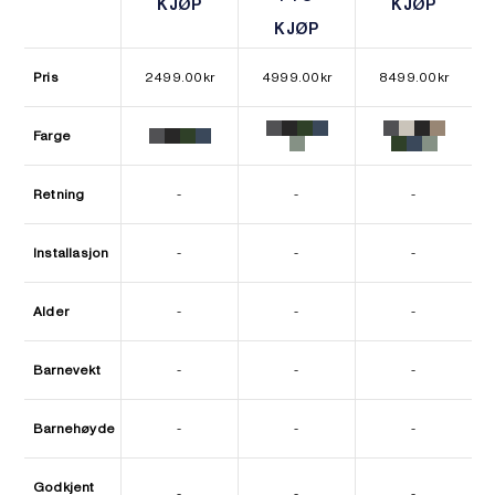
KJØP
KJØP
KJØP
KJØP
KJØP
KJØP
Pris
2499.00
kr
4999.00
kr
8499.00
kr
Farge
Retning
-
-
-
Installasjon
-
-
-
Alder
-
-
-
Barnevekt
-
-
-
Barnehøyde
-
-
-
Godkjent
-
-
-