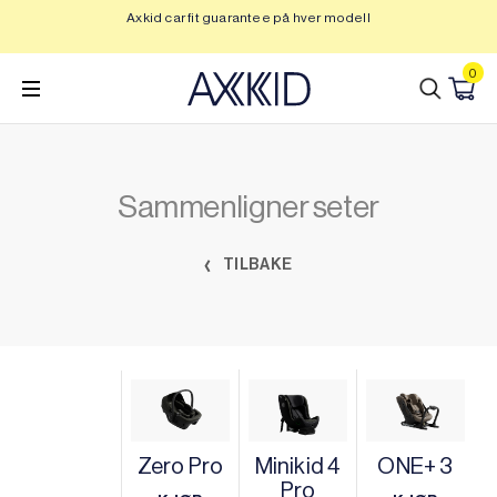
Hopp
Axkid car fit guarantee på hver modell
Op
til
innhold
0
Sammenligner seter
TILBAKE
Zero Pro
Minikid 4
ONE+ 3
Pro