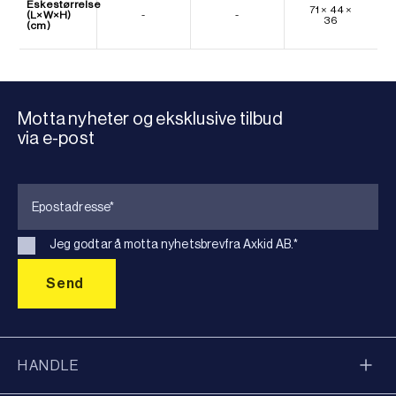
Eskestørrelse
71 × 44 ×
(L×W×H)
-
-
36
(cm)
Motta nyheter og eksklusive tilbud
via e-post
Jeg godtar å motta nyhetsbrevfra Axkid AB.
*
HANDLE