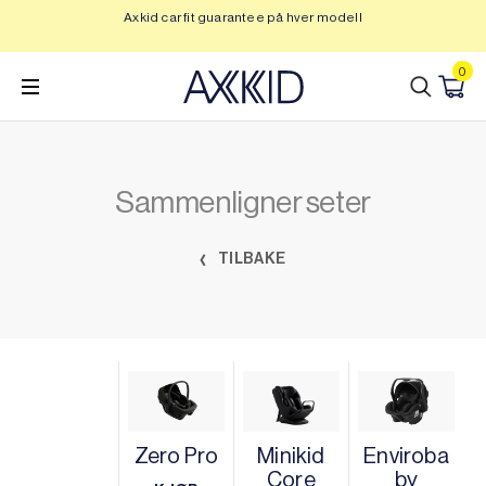
Hopp
Axkid car fit guarantee på hver modell
Op
til
innhold
0
Sammenligner seter
TILBAKE
Zero Pro
Minikid
Enviroba
Core
by