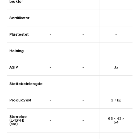
bruk for
Sertifikater
-
-
-
Plustestet
-
-
-
Helning
-
-
-
ASIP
-
-
Ja
Støttebeinlengde
-
-
-
Produktvekt
-
-
3.7 kg
Størrelse
65 × 43 ×
(L×B×H)
-
-
54
(cm)