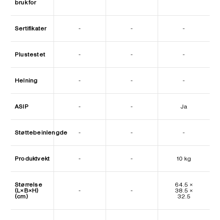
bruk for
Sertifikater
-
-
-
Plustestet
-
-
-
Helning
-
-
-
ASIP
-
-
Ja
Støttebeinlengde
-
-
-
Produktvekt
-
-
10 kg
Størrelse
64.5 ×
(L×B×H)
-
-
38.5 ×
(cm)
32.5