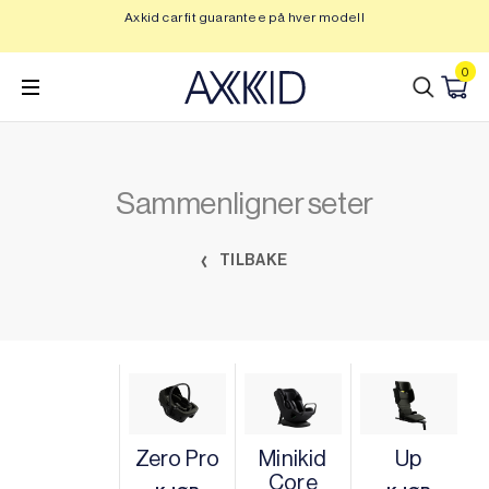
Hopp
Axkid car fit guarantee på hver modell
Op
til
innhold
0
Sammenligner seter
TILBAKE
Zero Pro
Minikid
Up
Core