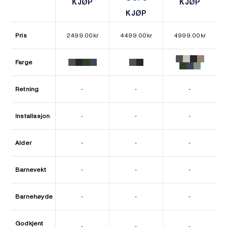
KJØP
KJØP
KJØP
KJØP
KJØP
KJØP
Pris
2499.00
kr
4499.00
kr
4999.00
kr
Farge
Retning
-
-
-
Installasjon
-
-
-
Alder
-
-
-
Barnevekt
-
-
-
Barnehøyde
-
-
-
Godkjent
-
-
-