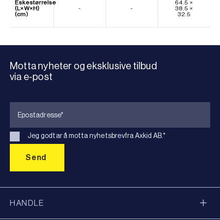
Eskestørrelse
64.5 ×
(L×W×H)
-
-
38.5 ×
(cm)
32.5
Motta nyheter og eksklusive tilbud
via e-post
Jeg godtar å motta nyhetsbrevfra Axkid AB.
*
HANDLE