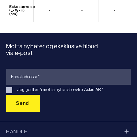
Eskestørrelse
(L×W×H)
-
-
-
(cm)
Motta nyheter og eksklusive tilbud
via e-post
Jeg godtar å motta nyhetsbrevfra Axkid AB.
*
HANDLE