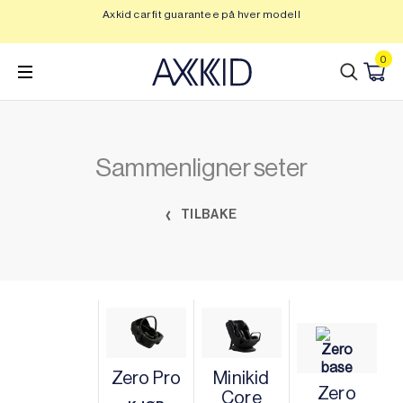
Hopp
Axkid car fit guarantee på hver modell
Op
til
innhold
0
Sammenligner seter
TILBAKE
Zero Pro
Minikid
Zero
Core