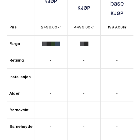
KJØP
base
KJØP
KJØP
KJØP
KJØP
KJØP
Pris
2499.00
kr
4499.00
kr
1999.00
kr
Farge
-
Retning
-
-
-
Installasjon
-
-
-
Alder
-
-
-
Barnevekt
-
-
-
Barnehøyde
-
-
-