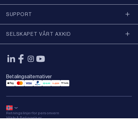
SUPPORT
SELSKAPET VÅRT AXKID
Betalingsalternativer
Applepay Payment
Mastercard Payment
Visa Payment
Paypal Payment
Qliro Payment
Vipps Payment
Trustly Payment
Retningslinjer for personvern
Vilkår & Betingelser
Sitemap
×
© 2026 Axkid AB All rights reserved