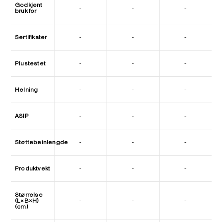
Godkjent
-
-
-
bruk for
Sertifikater
-
-
-
Plustestet
-
-
-
Helning
-
-
-
ASIP
-
-
-
Støttebeinlengde
-
-
-
Produktvekt
-
-
-
Størrelse
(L×B×H)
-
-
-
(cm)