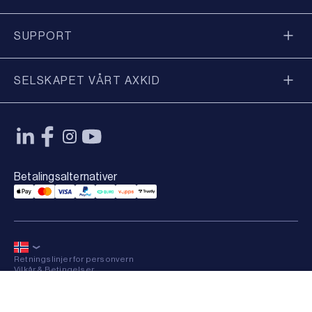
SUPPORT
SELSKAPET VÅRT AXKID
Betalingsalternativer
Applepay Payment
Mastercard Payment
Visa Payment
Paypal Payment
Qliro Payment
Vipps Payment
Trustly Payment
Retningslinjer for personvern
Vilkår & Betingelser
Sitemap
×
© 2026 Axkid AB All rights reserved