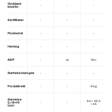
Godkjent
-
-
-
bruk for
Sertifikater
-
-
-
Plustestet
-
-
-
Helning
-
-
-
ASIP
-
Ja
Nei
Støttebeinlengde
-
-
-
Produktvekt
-
-
9 kg
Størrelse
64 × 46.5
(L×B×H)
-
-
× 45
(cm)