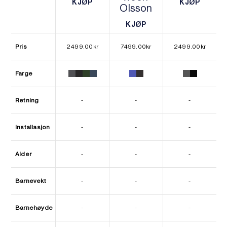
KJØP
KJØP
Olsson
KJØP
KJØP
KJØP
KJØP
Pris
2499.00
kr
7499.00
kr
2499.00
kr
Farge
Retning
-
-
-
Installasjon
-
-
-
Alder
-
-
-
Barnevekt
-
-
-
Barnehøyde
-
-
-