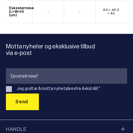
Eskestørrelse
64 × 46.5
(L×W×H)
-
-
× 45
(cm)
Motta nyheter og eksklusive tilbud
via e-post
Jeg godtar å motta nyhetsbrevfra Axkid AB.
*
HANDLE