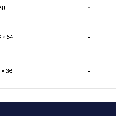
kg
-
3 × 54
-
 × 36
-