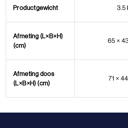
Productgewicht
3.5 
Afmeting (L×B×H)
65 × 4
(cm)
Afmeting doos
71 × 44
(L×B×H) (cm)