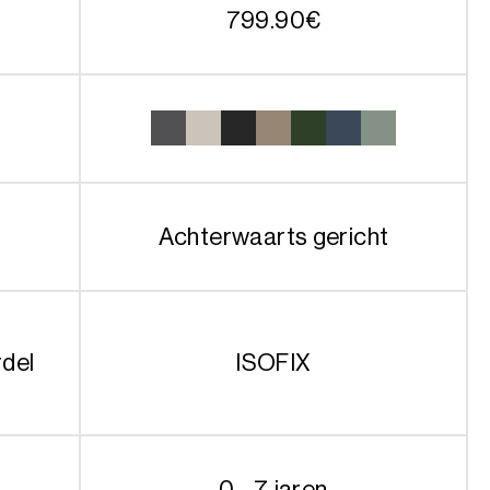
799.90
€
t
Achterwaarts gericht
rdel
ISOFIX
0 - 7 jaren