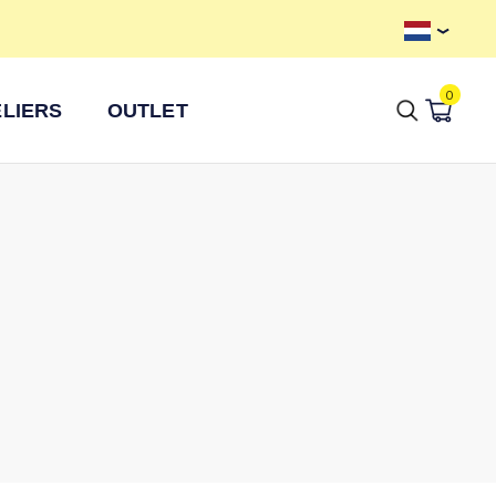
Axkid Prijsgarantie
Gr
0
LIERS
OUTLET