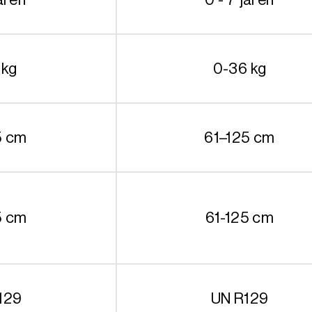
 kg
0-36 kg
5 cm
61–125 cm
5 cm
61-125 cm
129
UN R129