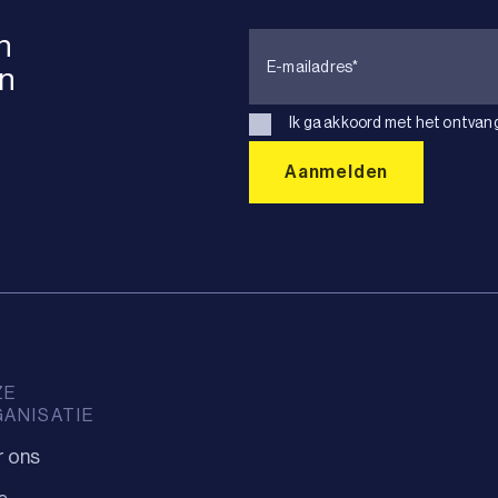
n
en
Ik ga akkoord met het ontvan
ZE
ANISATIE
r ons