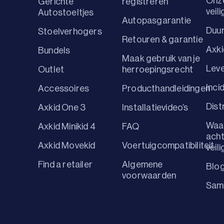
Onz
Gerichte
registreren
veil
Autostoeltjes
Autopasgarantie
Duu
Stoelverhogers
Retouren & garantie
Axki
Bundels
Maak gebruik van je
Leve
Outlet
herroepingsrecht
Inci
Accessoires
Producthandleidingen
Dist
Axkid One 3
Installatievideo’s
Waa
Axkid Minikid 4
FAQ
ach
Axkid Movekid
Voertuigcompatibiliteit
veili
Find a retailer
Algemene
Blo
voorwaarden
Sam