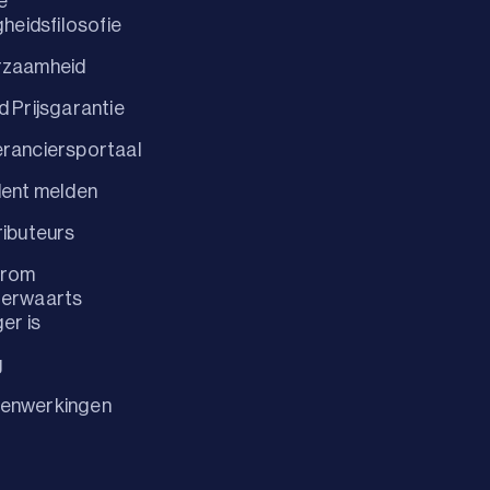
e
igheidsfilosofie
rzaamheid
d Prijsgarantie
ranciersportaal
dent melden
ributeurs
rom
terwaarts
ger is
g
enwerkingen