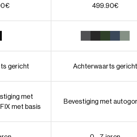
90
€
499.90
€
ts gericht
Achterwaarts gerich
stiging met
Bevestiging met autogo
OFIX met basis
jaren
0 - 7 jaren