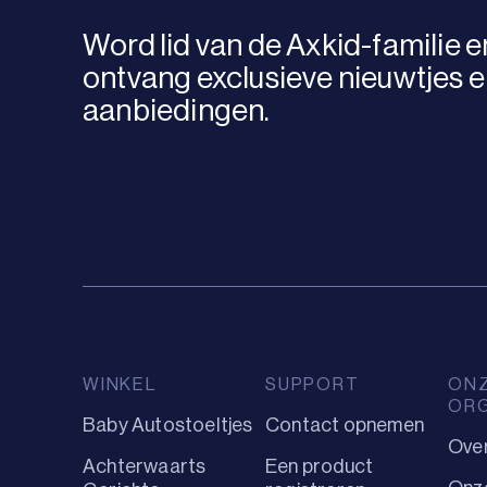
Word lid van de Axkid-familie e
ontvang exclusieve nieuwtjes 
aanbiedingen.
WINKEL
SUPPORT
ON
ORG
Baby Autostoeltjes
Contact opnemen
Ove
Achterwaarts
Een product