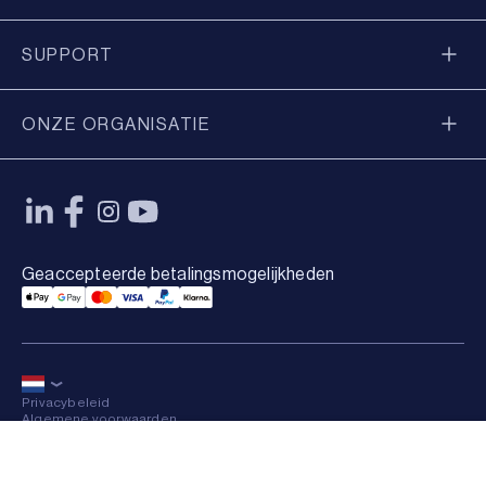
SUPPORT
ONZE ORGANISATIE
Geaccepteerde betalingsmogelijkheden
Applepay Payment
Googlepay Payment
Mastercard Payment
Visa Payment
Paypal Payment
Klarna Payment
Privacybeleid
Algemene voorwaarden
Sitemap
×
© 2026 Axkid AB Alle rechten voorbehouden