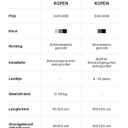
KOPEN
KOPEN
KOPEN
KOPEN
Prijs
449.90
€
249.90
€
Kleur
Achterwaarts
Voorwaarts
Richting
gericht
gericht
ISOFIX,
Bevestiging met
Installatie
Bevestiging met
autogordel
autogordel
Leeftijd
-
4 - 12 jaren
Gewicht kind
0-36 kg
-
Lengte kind
61–125 cm
100-150 cm
Goedgekeurd
61-125 cm
100-150 cm
gebruik voor