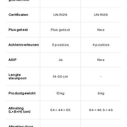
Certificaten
UN R129
UN R129
Plus getest
Plus getest
Nee
Achteroverleunen
2 posities
4 posities
ASIP
Ja
Nee
Lengte
14-50 cm
-
steunpoot
Productgewicht
10 kg
9 kg
Afmeting
54 × 44 × 65
64 × 46.5 × 45
(L×B×H) (cm)
Afmeting doos