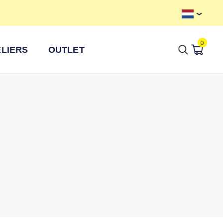
Axkid Prijsgarantie
Gr
0
LIERS
OUTLET