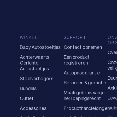
WINKEL
SUPPORT
ON
ORG
Baby Autostoeltjes
Contact opnemen
Ove
Achterwaarts
Een product
Onz
Gerichte
registreren
veil
Autostoeltjes
Autopasgarantie
Duu
Stoelverhogers
Retouren & garantie
Axki
Bundels
Maak gebruik van je
Leve
Outlet
herroepingsrecht
Inci
Accessoires
Producthandleidingen