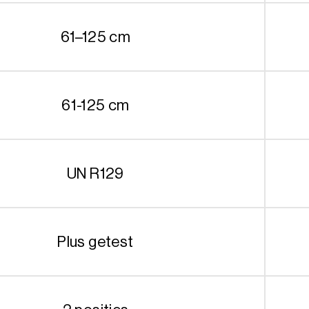
61–125 cm
61-125 cm
UN R129
Plus getest