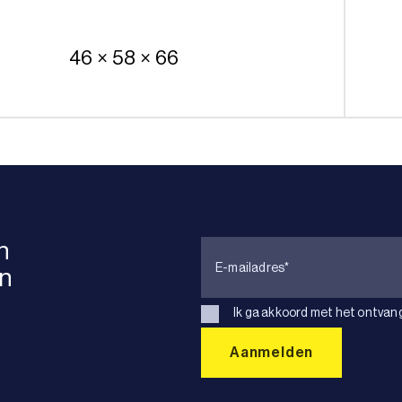
46 × 58 × 66
n
en
Ik ga akkoord met het ontvan