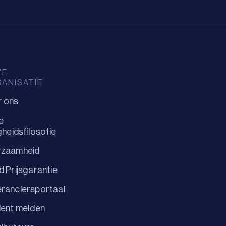
ZE
ANISATIE
r ons
e
igheidsfilosofie
rzaamheid
d Prijsgarantie
ranciersportaal
dent melden