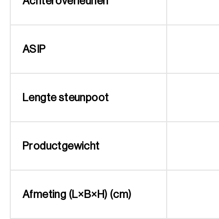
Achteroverleunen
ASIP
Lengte steunpoot
Productgewicht
Afmeting (L×B×H) (cm)