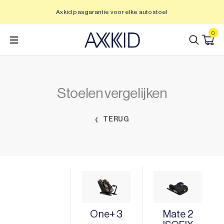
Ga
Axkid pasgarantie voor elke autostoel
naar
inhoud
0
Stoelen vergelijken
TERUG
One+ 3
Mate 2