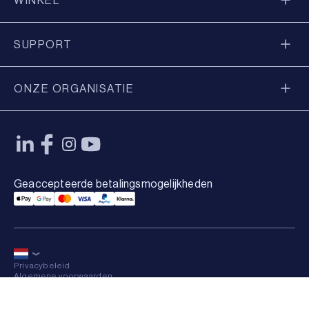
WINKEL
SUPPORT
ONZE ORGANISATIE
Geaccepteerde betalingsmogelijkheden
Applepay Payment
Googlepay Payment
Mastercard Payment
Visa Payment
Paypal Payment
Klarna Payment
Privacybeleid
Algemene voorwaarden
Sitemap
×
© 2026 Axkid AB Alle rechten voorbehouden