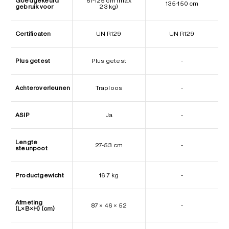
Goedgekeurd
61-125 cm (max
135-150 cm
gebruik voor
23 kg)
Certificaten
UN R129
UN R129
Plus getest
Plus getest
-
Achteroverleunen
Traploos
-
ASIP
Ja
-
Lengte
27-53 cm
-
steunpoot
Productgewicht
16.7 kg
-
Afmeting
87 × 46 × 52
-
(L×B×H) (cm)