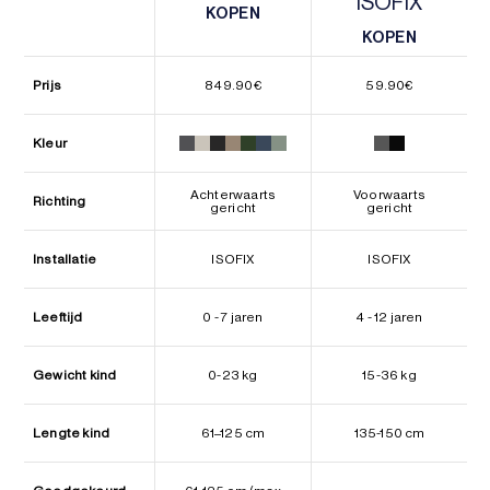
ISOFIX
KOPEN
KOPEN
KOPEN
KOPEN
Prijs
849.90
€
59.90
€
Kleur
Achterwaarts
Voorwaarts
Richting
gericht
gericht
Installatie
ISOFIX
ISOFIX
Leeftijd
0 - 7 jaren
4 - 12 jaren
Gewicht kind
0-23 kg
15-36 kg
Lengte kind
61–125 cm
135-150 cm