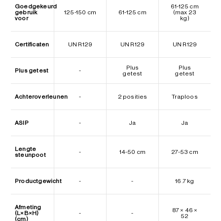
Goedgekeurd
61-125 cm
gebruik
125-150 cm
61-125 cm
(max 23
voor
kg)
Certificaten
UN R129
UN R129
UN R129
Plus
Plus
Plus getest
-
getest
getest
Achteroverleunen
-
2 posities
Traploos
ASIP
-
Ja
Ja
Lengte
-
14-50 cm
27-53 cm
steunpoot
Productgewicht
-
-
16.7 kg
Afmeting
87 × 46 ×
(L×B×H)
-
-
52
(cm)