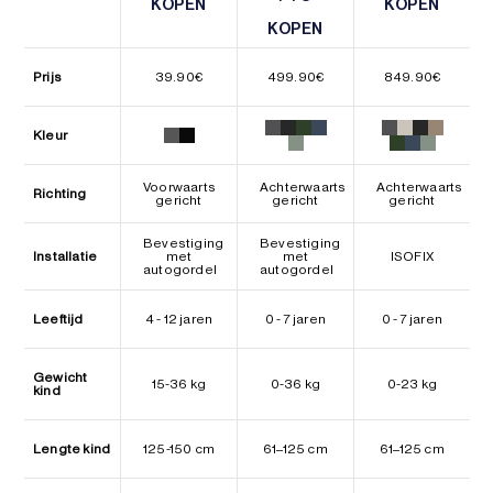
KOPEN
KOPEN
KOPEN
KOPEN
KOPEN
KOPEN
Prijs
39.90
€
499.90
€
849.90
€
Kleur
Voorwaarts
Achterwaarts
Achterwaarts
Richting
gericht
gericht
gericht
Bevestiging
Bevestiging
Installatie
met
met
ISOFIX
autogordel
autogordel
Leeftijd
4 - 12 jaren
0 - 7 jaren
0 - 7 jaren
Gewicht
15-36 kg
0-36 kg
0-23 kg
kind
Lengte kind
125-150 cm
61–125 cm
61–125 cm