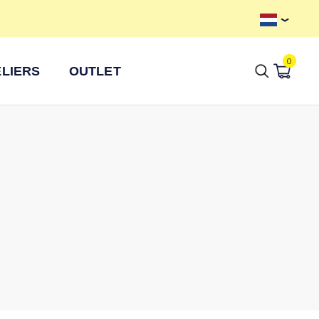
Axkid Prijsgarantie
Gr
0
LIERS
OUTLET