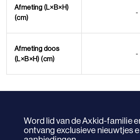
Afmeting (L×B×H)
-
(cm)
Afmeting doos
-
(L×B×H) (cm)
Word lid van de Axkid-familie e
ontvang exclusieve nieuwtjes 
aanbiedingen.