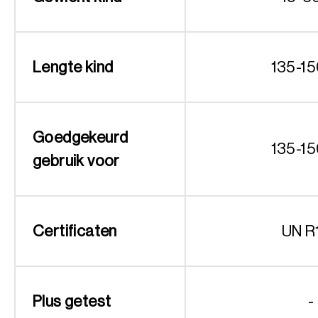
Lengte kind
135-1
Goedgekeurd
135-1
gebruik voor
Certificaten
UN R
Plus getest
-