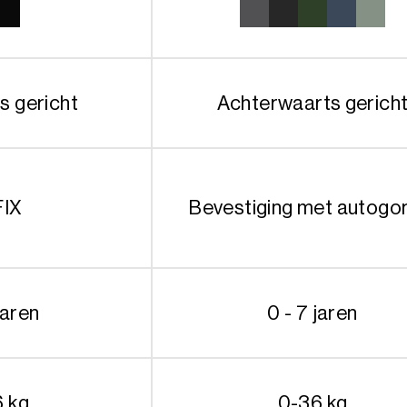
s gericht
Achterwaarts gerich
FIX
Bevestiging met autogo
jaren
0 - 7 jaren
6 kg
0-36 kg