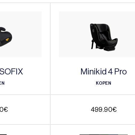
ISOFIX
Minikid 4 Pro
EN
KOPEN
EN
KOPEN
90
€
499.90
€