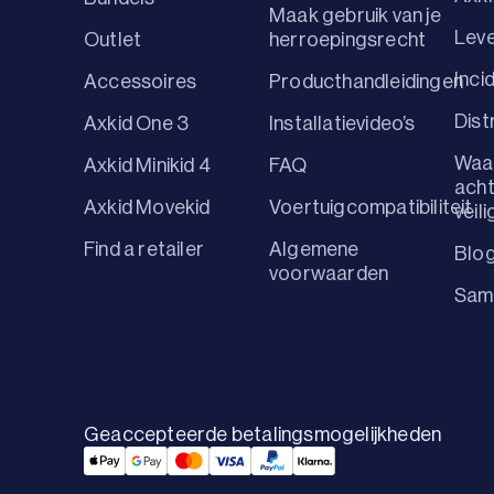
Maak gebruik van je
Leve
Outlet
herroepingsrecht
Inci
Accessoires
Producthandleidingen
Dist
Axkid One 3
Installatievideo’s
Waa
Axkid Minikid 4
FAQ
ach
Axkid Movekid
Voertuigcompatibiliteit
veili
Find a retailer
Algemene
Blo
voorwaarden
Sam
Geaccepteerde betalingsmogelijkheden
Applepay Payment
Googlepay Payment
Mastercard Payment
Visa Payment
Paypal Payment
Klarna Payment