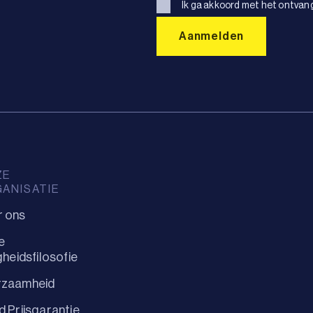
Ik ga akkoord met het ontvan
ZE
ANISATIE
r ons
e
igheidsfilosofie
rzaamheid
d Prijsgarantie