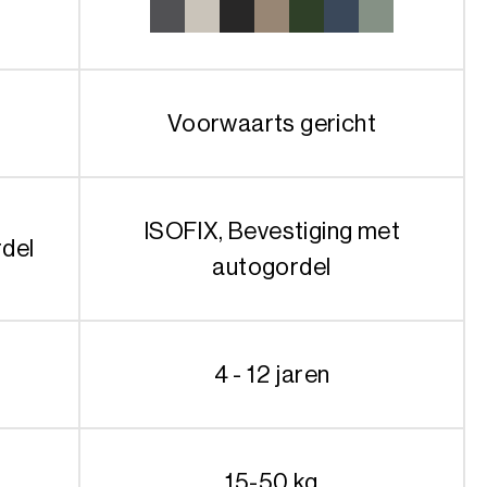
t
Voorwaarts gericht
ISOFIX, Bevestiging met
rdel
autogordel
4 - 12 jaren
15-50 kg