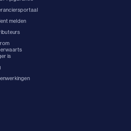
ranciersportaal
dent melden
ributeurs
rom
terwaarts
ger is
g
enwerkingen