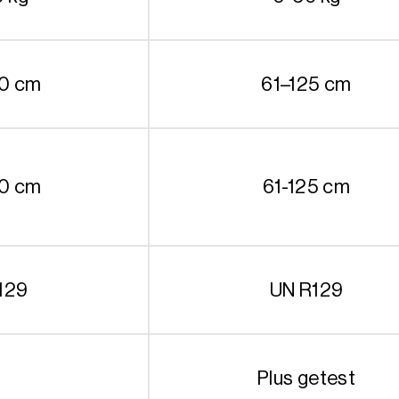
50 cm
61–125 cm
50 cm
61-125 cm
129
UN R129
Plus getest