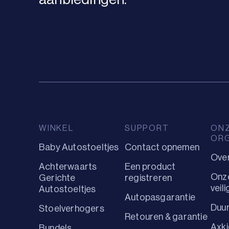
WINKEL
SUPPORT
ON
ORG
Baby Autostoeltjes
Contact opnemen
Ove
Achterwaarts
Een product
Onz
Gerichte
registreren
veil
Autostoeltjes
Autopasgarantie
Duu
Stoelverhogers
Retouren & garantie
Axki
Bundels