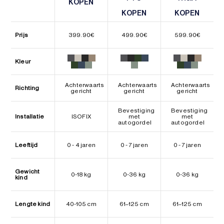
KOPEN
KOPEN
KOPEN
KOPEN
KOPEN
KOPEN
Prijs
399.90
€
499.90
€
599.90
€
Kleur
Achterwaarts
Achterwaarts
Achterwaarts
Richting
gericht
gericht
gericht
Bevestiging
Bevestiging
Installatie
ISOFIX
met
met
autogordel
autogordel
Leeftijd
0 - 4 jaren
0 - 7 jaren
0 - 7 jaren
Gewicht
0-18 kg
0-36 kg
0-36 kg
kind
Lengte kind
40-105 cm
61–125 cm
61–125 cm