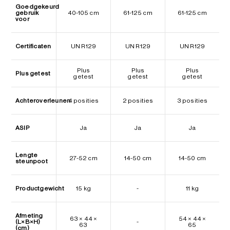
Goedgekeurd
gebruik
40-105 cm
61-125 cm
61-125 cm
voor
Certificaten
UN R129
UN R129
UN R129
Plus
Plus
Plus
Plus getest
getest
getest
getest
Achteroverleunen
4 posities
2 posities
3 posities
ASIP
Ja
Ja
Ja
Lengte
27-52 cm
14-50 cm
14-50 cm
steunpoot
Productgewicht
15 kg
-
11 kg
Afmeting
63 × 44 ×
54 × 44 ×
(L×B×H)
-
63
65
(cm)