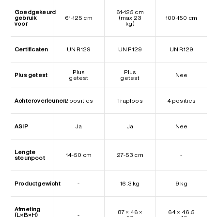
Goedgekeurd
61-125 cm
gebruik
61-125 cm
(max 23
100-150 cm
voor
kg)
Certificaten
UN R129
UN R129
UN R129
Plus
Plus
Plus getest
Nee
getest
getest
Achteroverleunen
2 posities
Traploos
4 posities
ASIP
Ja
Ja
Nee
Lengte
14-50 cm
27-53 cm
-
steunpoot
Productgewicht
-
16.3 kg
9 kg
Afmeting
87 × 46 ×
64 × 46.5
(L×B×H)
-