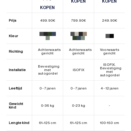
KOPEN
KOPEN
KOPEN
KOPEN
KOPEN
KOPEN
Prijs
499.90
€
799.90
€
249.90
€
Kleur
Achterwaarts
Achterwaarts
Voorwaarts
Richting
gericht
gericht
gericht
ISOFIX,
Bevestiging
Bevestiging
Installatie
met
ISOFIX
met
autogordel
autogordel
Leeftijd
0 - 7 jaren
0 - 7 jaren
4 - 12 jaren
Gewicht
0-36 kg
0-23 kg
-
kind
Lengte kind
61–125 cm
61–125 cm
100-150 cm