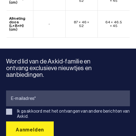
52
× 45
(cm)
Afmeting
doos
87 × 46 ×
64 × 46.5
-
(L×B×H)
52
× 45
(cm)
Word lid van de Axkid-familie en
ontvang exclusieve nieuwtjes en
aanbiedingen.
Ik ga akkoord met het ontvangen van andere berichten van
Axkid.