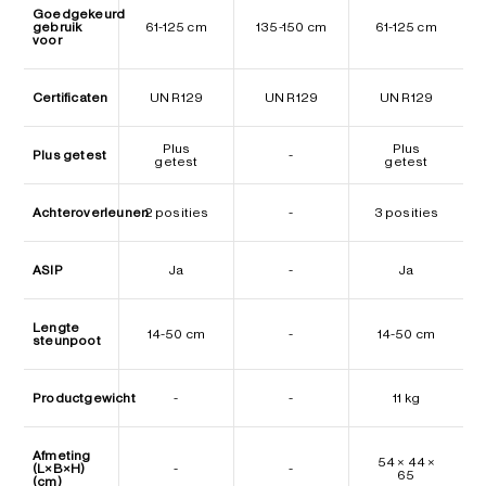
Goedgekeurd
gebruik
61-125 cm
135-150 cm
61-125 cm
voor
Certificaten
UN R129
UN R129
UN R129
Plus
Plus
Plus getest
-
getest
getest
Achteroverleunen
2 posities
-
3 posities
ASIP
Ja
-
Ja
Lengte
14-50 cm
-
14-50 cm
steunpoot
Productgewicht
-
-
11 kg
Afmeting
54 × 44 ×
(L×B×H)
-
-
65
(cm)