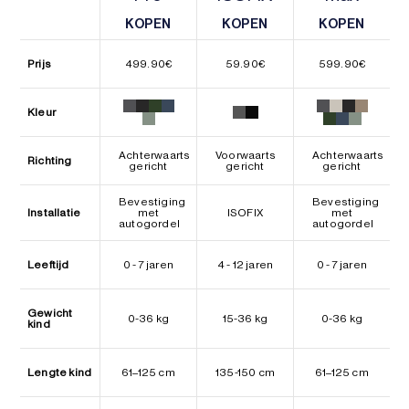
KOPEN
KOPEN
KOPEN
KOPEN
KOPEN
KOPEN
Prijs
499.90
€
59.90
€
599.90
€
Kleur
Achterwaarts
Voorwaarts
Achterwaarts
Richting
gericht
gericht
gericht
Bevestiging
Bevestiging
Installatie
met
ISOFIX
met
autogordel
autogordel
Leeftijd
0 - 7 jaren
4 - 12 jaren
0 - 7 jaren
Gewicht
0-36 kg
15-36 kg
0-36 kg
kind
Lengte kind
61–125 cm
135-150 cm
61–125 cm