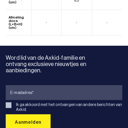
63
(cm)
Afmeting
doos
-
-
-
(L×B×H)
(cm)
Word lid van de Axkid-familie en
ontvang exclusieve nieuwtjes en
aanbiedingen.
Ik ga akkoord met het ontvangen van andere berichten van
Axkid.