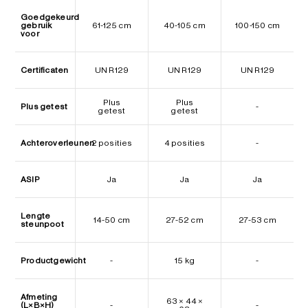
Goedgekeurd
gebruik
61-125 cm
40-105 cm
100-150 cm
voor
Certificaten
UN R129
UN R129
UN R129
Plus
Plus
Plus getest
-
getest
getest
Achteroverleunen
2 posities
4 posities
-
ASIP
Ja
Ja
Ja
Lengte
14-50 cm
27-52 cm
27-53 cm
steunpoot
Productgewicht
-
15 kg
-
Afmeting
63 × 44 ×
(L×B×H)
-
-