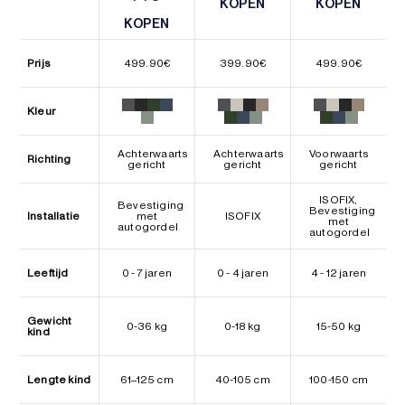
KOPEN
KOPEN
KOPEN
KOPEN
KOPEN
KOPEN
Prijs
499.90
€
399.90
€
499.90
€
Kleur
Achterwaarts
Achterwaarts
Voorwaarts
Richting
gericht
gericht
gericht
ISOFIX,
Bevestiging
Bevestiging
Installatie
met
ISOFIX
met
autogordel
autogordel
Leeftijd
0 - 7 jaren
0 - 4 jaren
4 - 12 jaren
Gewicht
0-36 kg
0-18 kg
15-50 kg
kind
Lengte kind
61–125 cm
40-105 cm
100-150 cm