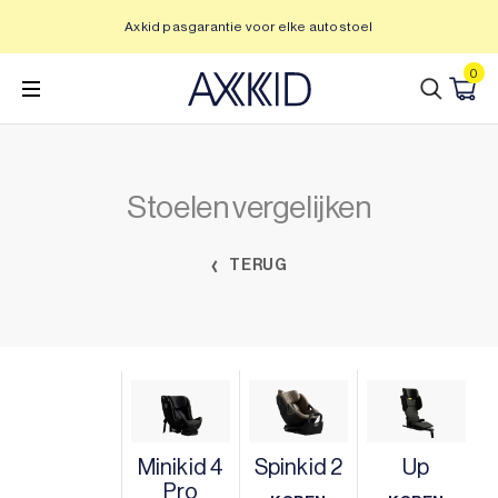
Ga
Axkid pasgarantie voor elke autostoel
naar
inhoud
0
Stoelen vergelijken
TERUG
Minikid 4
Spinkid 2
Up
Pro