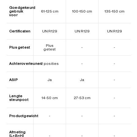
Goedgekeurd
gebruik
61-125 cm
100-150 cm
135-150 cm
voor
Certificaten
UN R129
UN R129
UN R129
Plus
Plus getest
-
-
getest
Achteroverleunen
2 posities
-
-
ASIP
Ja
Ja
-
Lengte
14-50 cm
27-53 cm
-
steunpoot
Productgewicht
-
-
-
Afmeting
(L×B×H)
-
-
-