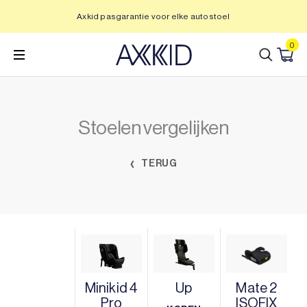
Ga
Axkid pasgarantie voor elke autostoel
naar
inhoud
0
Stoelen vergelijken
TERUG
Minikid 4
Up
Mate 2
Pro
ISOFIX