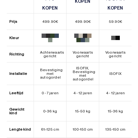
KOPEN
KOPEN
KOPEN
KOPEN
KOPEN
KOPEN
Prijs
499.90
€
499.90
€
59.90
€
Kleur
Achterwaarts
Voorwaarts
Voorwaarts
Richting
gericht
gericht
gericht
ISOFIX,
Bevestiging
Bevestiging
Installatie
met
ISOFIX
met
autogordel
autogordel
Leeftijd
0 - 7 jaren
4 - 12 jaren
4 - 12 jaren
Gewicht
0-36 kg
15-50 kg
15-36 kg
kind
Lengte kind
61–125 cm
100-150 cm
135-150 cm