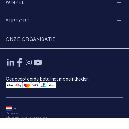
WINKEL
SUPPORT
ONZE ORGANISATIE
Geaccepteerde betalingsmogelijkheden
Applepay Payment
Googlepay Payment
Mastercard Payment
Visa Payment
Paypal Payment
Klarna Payment
Privacybeleid
Algemene voorwaarden
Sitemap
×
© 2026 Axkid AB Alle rechten voorbehouden