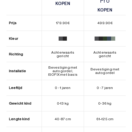
Pro
KOPEN
KOPEN
KOPEN
KOPEN
Prijs
179.90
€
499.90
€
Kleur
Achterwaarts
Achterwaarts
Richting
gericht
gericht
Bevestiging met
Bevestiging met
Installatie
autogordel,
autogordel
ISOFIX met basis
Leeftijd
0 - 1 jaren
0 - 7 jaren
Gewicht kind
0-13 kg
0-36 kg
Lengte kind
40-87 cm
61–125 cm