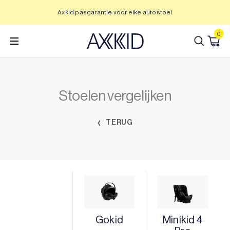
Ga
Axkid pasgarantie voor elke autostoel
naar
inhoud
0
Stoelen vergelijken
TERUG
Gokid
Minikid 4