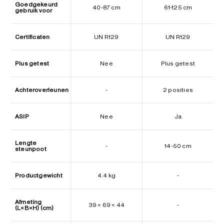
Goedgekeurd
40-87 cm
61-125 cm
gebruik voor
Certificaten
UN R129
UN R129
Plus getest
Nee
Plus getest
Achteroverleunen
-
2 posities
ASIP
Nee
Ja
Lengte
-
14-50 cm
steunpoot
Productgewicht
4.4 kg
-
Afmeting
39 × 69 × 44
-
(L×B×H) (cm)