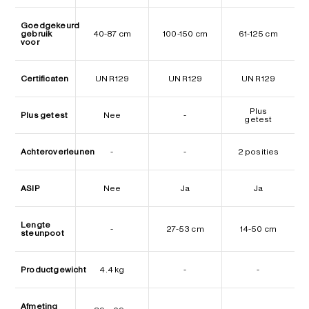
Goedgekeurd
gebruik
40-87 cm
100-150 cm
61-125 cm
voor
Certificaten
UN R129
UN R129
UN R129
Plus
Plus getest
Nee
-
getest
Achteroverleunen
-
-
2 posities
ASIP
Nee
Ja
Ja
Lengte
-
27-53 cm
14-50 cm
steunpoot
Productgewicht
4.4 kg
-
-
Afmeting