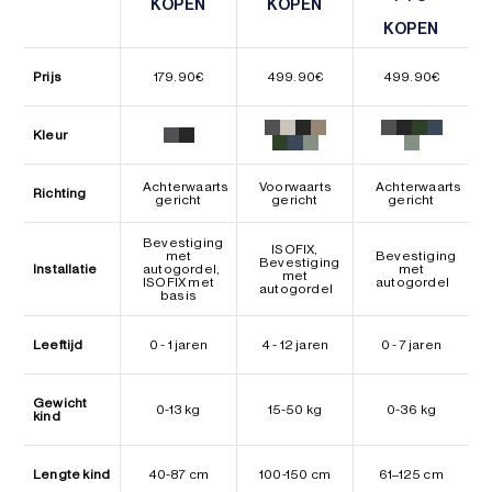
KOPEN
KOPEN
KOPEN
KOPEN
KOPEN
KOPEN
Prijs
179.90
€
499.90
€
499.90
€
Kleur
Achterwaarts
Voorwaarts
Achterwaarts
Richting
gericht
gericht
gericht
Bevestiging
ISOFIX,
met
Bevestiging
Bevestiging
Installatie
autogordel,
met
met
ISOFIX met
autogordel
autogordel
basis
Leeftijd
0 - 1 jaren
4 - 12 jaren
0 - 7 jaren
Gewicht
0-13 kg
15-50 kg
0-36 kg
kind
Lengte kind
40-87 cm
100-150 cm
61–125 cm