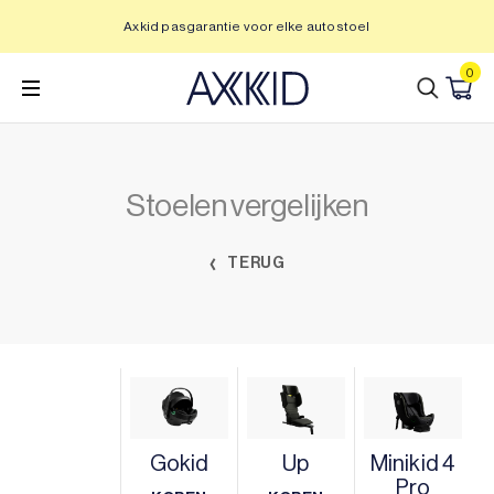
Ga
Axkid pasgarantie voor elke autostoel
naar
inhoud
0
Stoelen vergelijken
TERUG
Gokid
Up
Minikid 4
Pro