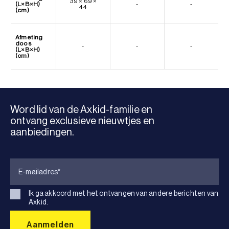
39 × 69 ×
(L×B×H)
-
-
44
(cm)
Afmeting
doos
-
-
-
(L×B×H)
(cm)
Word lid van de Axkid-familie en
ontvang exclusieve nieuwtjes en
aanbiedingen.
Ik ga akkoord met het ontvangen van andere berichten van
Axkid.