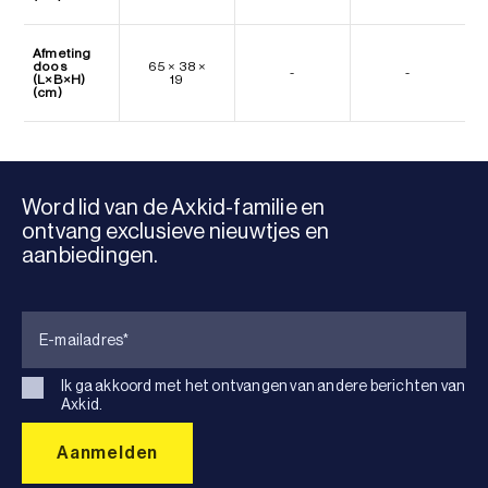
Afmeting
doos
65 × 38 ×
-
-
(L×B×H)
19
(cm)
Word lid van de Axkid-familie en
ontvang exclusieve nieuwtjes en
aanbiedingen.
Ik ga akkoord met het ontvangen van andere berichten van
Axkid.