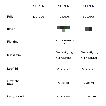
KOPEN
KOPEN
KOPEN
KOPEN
KOPEN
KOPEN
Prijs
129.90
€
499.90
€
399.90
€
Kleur
-
Achterwaarts
Richting
-
-
gericht
Bevestiging
Bevestiging
Installatie
-
met
met
autogordel
autogordel
Leeftijd
-
0 - 7 jaren
0 - 7 jaren
Gewicht
-
0-36 kg
0-28 kg
kind
Lengte kind
-
61–125 cm
40-125 cm