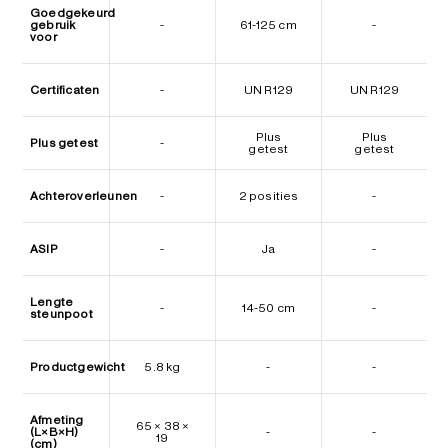
Goedgekeurd
gebruik
-
61-125 cm
-
voor
Certificaten
-
UN R129
UN R129
Plus
Plus
Plus getest
-
getest
getest
Achteroverleunen
-
2 posities
-
ASIP
-
Ja
-
Lengte
-
14-50 cm
-
steunpoot
Productgewicht
5.8 kg
-
-
Afmeting
65 × 38 ×
(L×B×H)
-
-
19
(cm)