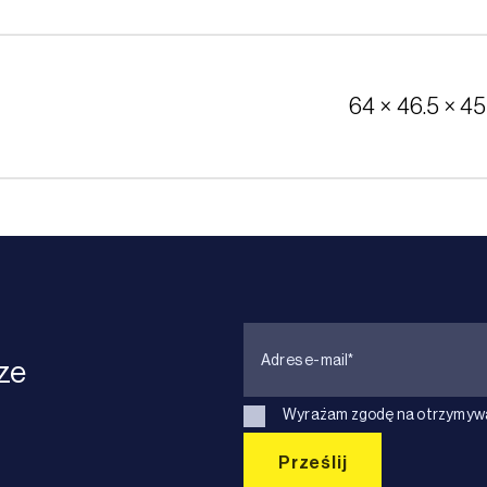
64 × 46.5 × 45
ze
Wyrażam zgodę na otrzymywan