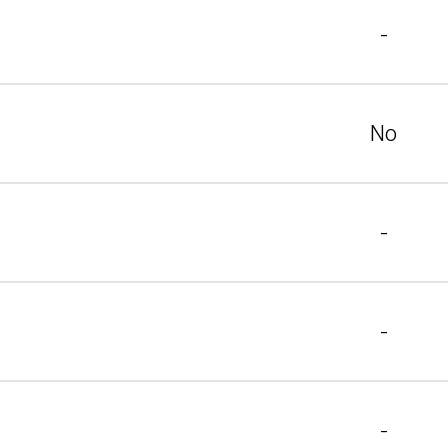
-
No
-
-
-