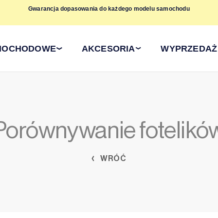
dach
Gwarancja dopasowania do każdego modelu samochodu
AMOCHODOWE
AKCESORIA
WYPRZEDAŻ
Porównywanie fotelikó
WRÓĆ