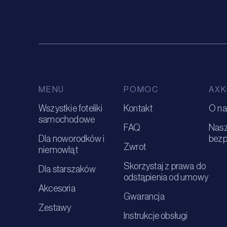
MENU
POMOC
AXK
Wszystkie foteliki
Kontakt
O na
samochodowe
FAQ
Nasza
Dla noworodków i
bezp
Zwrot
niemowląt
Skorzystaj z prawa do
Dla starszaków
odstąpienia od umowy
Akcesoria
Gwarancja
Zestawy
Instrukcje obsługi