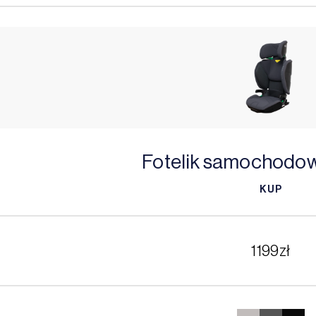
Fotelik samochodow
KUP
KUP
1199
zł