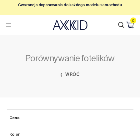
Przejdź
dach
Gwarancja dopasowania do każdego modelu samochodu
do
treści
0
Porównywanie fotelików
WRÓĆ
Cena
Kolor