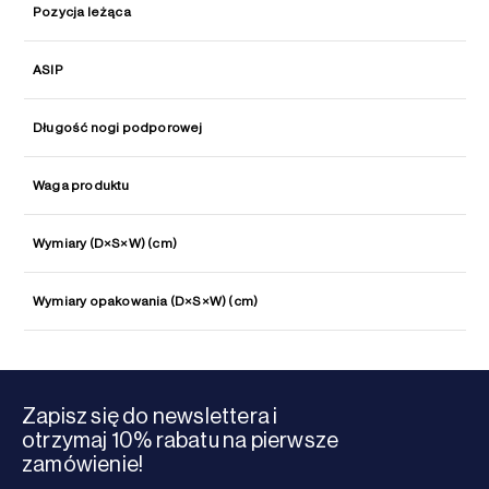
Pozycja leżąca
ASIP
Długość nogi podporowej
Waga produktu
Wymiary (D×S×W) (cm)
Wymiary opakowania (D×S×W) (cm)
Zapisz się do newslettera i
otrzymaj 10% rabatu na pierwsze
zamówienie!