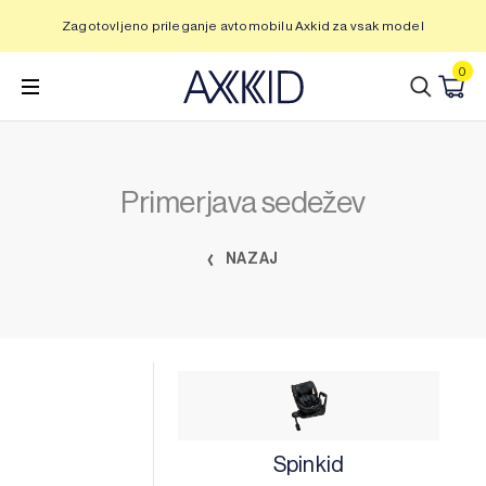
Preskoči
Zagotovljeno prileganje avtomobilu Axkid za vsak model
na
vsebino
0
Primerjava sedežev
NAZAJ
Spinkid