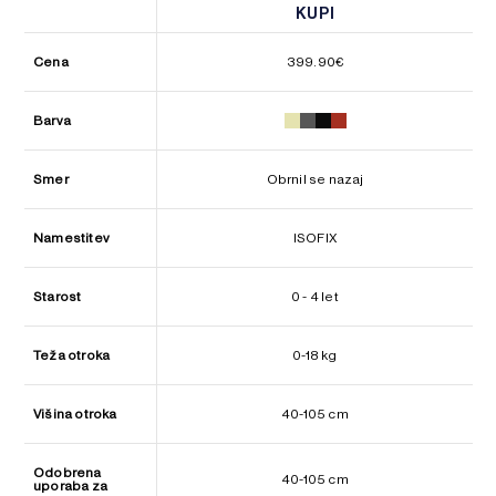
KUPI
KUPI
Cena
399.90
€
Barva
Smer
Obrnil se nazaj
Namestitev
ISOFIX
Starost
0 - 4 let
Teža otroka
0-18 kg
Višina otroka
40-105 cm
Odobrena
40-105 cm
uporaba za