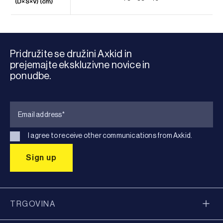
(D×Š×V) (cm)
Pridružite se družini Axkid in
prejemajte ekskluzivne novice in
ponudbe.
I agree to receive other communications from Axkid.
TRGOVINA