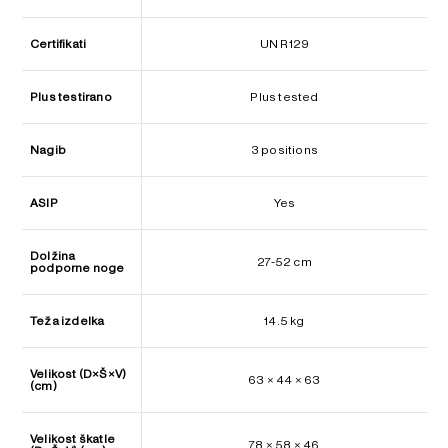
Certifikati
UN R129
Plus testirano
Plus tested
Nagib
3 positions
ASIP
Yes
Dolžina
27-52 cm
podporne noge
Teža izdelka
14.5 kg
Velikost (D×Š×V)
63 × 44 × 63
(cm)
Velikost škatle
78 × 58 × 46