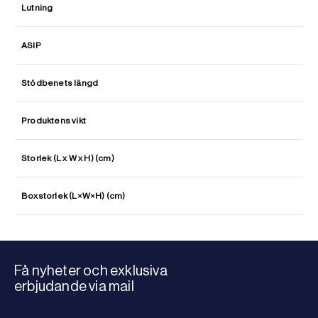
Lutning
ASIP
Stödbenets längd
Produktens vikt
Storlek (L x W x H) (cm)
Boxstorlek (L×W×H) (cm)
Få nyheter och exklusiva
erbjudande via mail