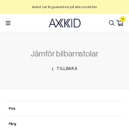
Hoppa
Axkid car fit guarantee på alla modeller
U
till
innehåll
0
Jämför bilbarnstolar
TILLBAKA
Pris
Färg