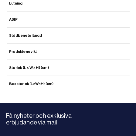
Lutning
ASIP
Stödbenets längd
Produktens vikt
Storlek (L x W x H) (cm)
Boxstorlek (L×W×H) (cm)
Få nyheter och exklusiva
erbjudande via mail