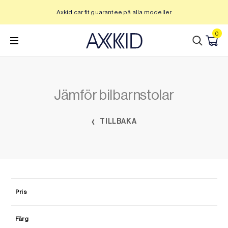
Hoppa
Axkid car fit guarantee på alla modeller
U
till
innehåll
0
Jämför bilbarnstolar
TILLBAKA
Pris
Färg