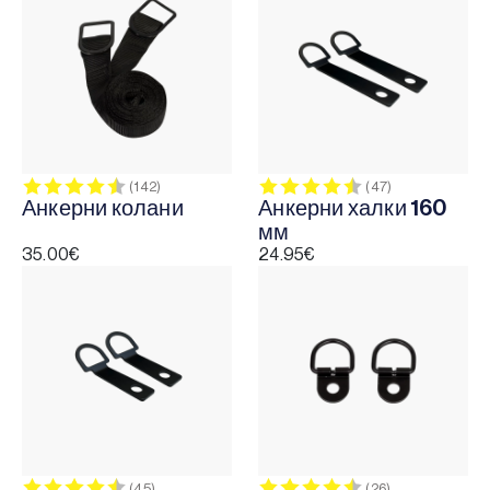
Тип аксесоар
Comfort & Protection
Installation
Съвместимост на продуктите
Minikid 2
Rating:
4.7 out of 5 stars
Rating:
4.6 out of 5 
Minikid 3
(142)
(47)
Анкерни колани
Анкерни халки 160
Minikid 4
мм
Move
35.00
€
24.95
€
Movekid
One
Rekid
Wolmax
Rating:
4.6 out of 5 stars
Rating:
4.7 out of 5 
(45)
(26)