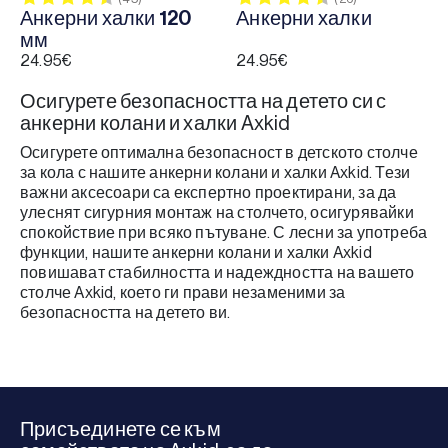
Анкерни халки 120
Анкерни халки
мм
24.95
€
24.95
€
Осигурете безопасността на детето си с
анкерни колани и халки Axkid
Осигурете оптимална безопасност в детското столче
за кола с нашите анкерни колани и халки Axkid. Тези
важни аксесоари са експертно проектирани, за да
улеснят сигурния монтаж на столчето, осигурявайки
спокойствие при всяко пътуване. С лесни за употреба
функции, нашите анкерни колани и халки Axkid
повишават стабилността и надеждността на вашето
столче Axkid, което ги прави незаменими за
безопасността на детето ви.
Присъединете се към