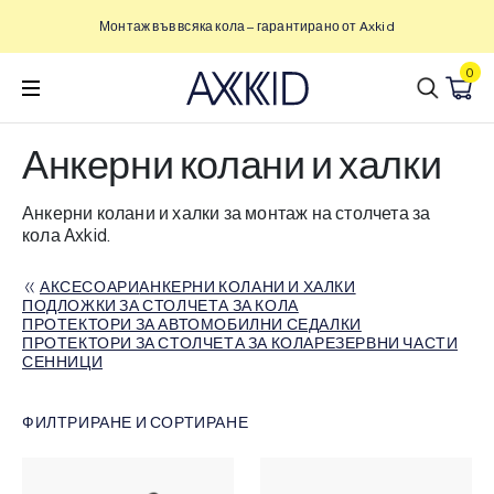
Преминете
Монтаж във всяка кола – гарантирано от Axkid
към
съдържанието
0
Анкерни колани и халки
Анкерни колани и халки за монтаж на столчета за
кола Axkid.
АКСЕСОАРИ
АНКЕРНИ КОЛАНИ И ХАЛКИ
АКСЕСОАРИ
ПОДЛОЖКИ ЗА СТОЛЧЕТА ЗА КОЛА
АНКЕРНИ КОЛАНИ И ХАЛКИ
ПОДЛОЖКИ ЗА СТОЛЧЕТА ЗА КОЛА
ПРОТЕКТОРИ ЗА АВТОМОБИЛНИ СЕДАЛКИ
ПРОТЕКТОРИ ЗА АВТОМОБИЛНИ СЕДАЛКИ
ПРОТЕКТОРИ ЗА СТОЛЧЕТА ЗА КОЛА
РЕЗЕРВНИ ЧАСТИ
ПРОТЕКТОРИ ЗА СТОЛЧЕТА ЗА КОЛА
СЕННИЦИ
РЕЗЕРВНИ ЧАСТИ
СЕННИЦИ
ФИЛТРИРАНЕ И СОРТИРАНЕ
ФИЛТЪР